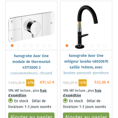
hansgrohe Axor One
hansgrohe Axor One
mitigeur lavabo 48020670
module de thermostat
saillie 140mm, avec
45713000 3
bouton-poussoir garniture
consommateurs, chromé
de vidange , noir mat
851,42 €
532,66 €
1 453,26 €
902,29 €
-41%
-41%
19% VAT incluse
,
plus
frais
19% VAT incluse
,
plus
frais
d'expédition
d'expédition
En stock
Délai de
En stock
Délai de
livraison: 1-3 jours ouvrés
livraison: 1-3 jours ouvrés
Ajouter au panier
Ajouter au panier