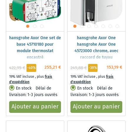
hansgrohe Axor One set de
hansgrohe Axor One
base 45710180 pour
hansgrohe Axor One
module thermostat
45723000 chrome, avec
encastré
raccord de tuyau
255,21 €
153,19 €
422,95 €
249,88 €
-40%
-39%
19% VAT incluse
,
plus
frais
19% VAT incluse
,
plus
frais
d'expédition
d'expédition
En stock
Délai de
En stock
Délai de
livraison: 1-3 jours ouvrés
livraison: 1-3 jours ouvrés
Ajouter au panier
Ajouter au panier