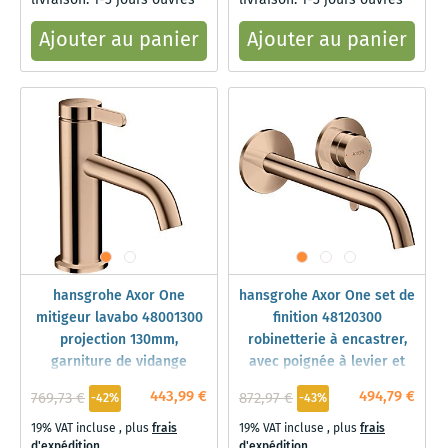
livraison: 1-3 jours ouvrés
livraison: 1-3 jours ouvrés
Ajouter au panier
Ajouter au panier
hansgrohe Axor One
hansgrohe Axor One set de
mitigeur lavabo 48001300
finition 48120300
projection 130mm,
robinetterie à encastrer,
garniture de vidange
avec poignée à levier et
déverrouillable, or rouge
bec 220mm, or rouge poli
443,99 €
494,79 €
769,73 €
872,97 €
-42%
-43%
poli
19% VAT incluse
,
plus
frais
19% VAT incluse
,
plus
frais
d'expédition
d'expédition