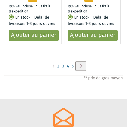
levier, nickel brossé
19% VAT incluse
,
plus
frais
19% VAT incluse
,
plus
frais
d'expédition
d'expédition
En stock
Délai de
En stock
Délai de
livraison: 1-3 jours ouvrés
livraison: 1-3 jours ouvrés
Ajouter au panier
Ajouter au panier
Page
Page
Suivant
Vous
Page
Page
Page
Page
1
2
3
4
5
lisez
** prix de gros moyen
actuellement
la
page