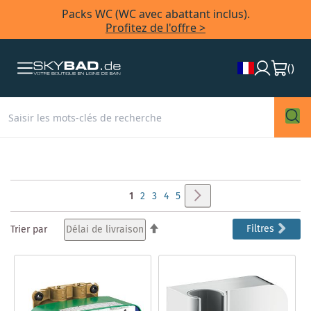
Packs WC (WC avec abattant inclus).
Profitez de l'offre >
(
)
Page
Page
Suivant
Vous
Page
Page
Page
Page
1
2
3
4
5
lisez
Par
Filtres
Trier par
ordre
actuellement
décroissant
la
page