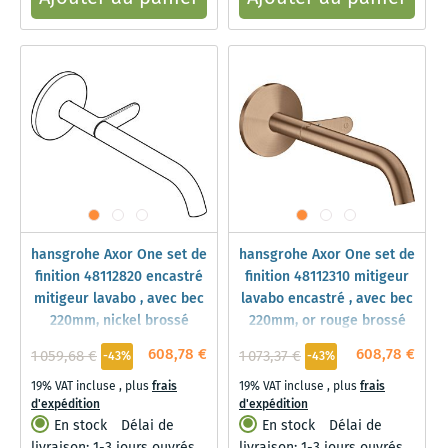
hansgrohe Axor One set de
hansgrohe Axor One set de
finition 48112820 encastré
finition 48112310 mitigeur
mitigeur lavabo , avec bec
lavabo encastré , avec bec
220mm, nickel brossé
220mm, or rouge brossé
608,78 €
608,78 €
1 059,68 €
1 073,37 €
-43%
-43%
19% VAT incluse
,
plus
frais
19% VAT incluse
,
plus
frais
d'expédition
d'expédition
En stock
Délai de
En stock
Délai de