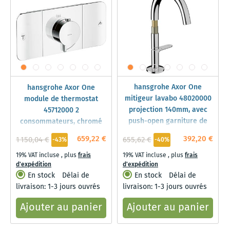
hansgrohe Axor One
hansgrohe Axor One
mitigeur lavabo 48020000
module de thermostat
projection 140mm, avec
45712000 2
push-open garniture de
consommateurs, chromé
vidange , chromé
659,22 €
392,20 €
1 150,04 €
655,62 €
-43%
-40%
19% VAT incluse
,
plus
frais
19% VAT incluse
,
plus
frais
d'expédition
d'expédition
En stock
Délai de
En stock
Délai de
livraison: 1-3 jours ouvrés
livraison: 1-3 jours ouvrés
Ajouter au panier
Ajouter au panier