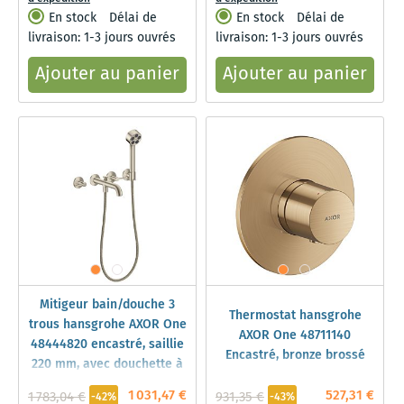
En stock
Délai de
En stock
Délai de
livraison: 1-3 jours ouvrés
livraison: 1-3 jours ouvrés
Ajouter au panier
Ajouter au panier
Mitigeur bain/douche 3
Thermostat hansgrohe
trous hansgrohe AXOR One
AXOR One 48711140
48444820 encastré, saillie
Encastré, bronze brossé
220 mm, avec douchette à
main, avec poignée à
1 031,47 €
527,31 €
1 783,04 €
931,35 €
-42%
-43%