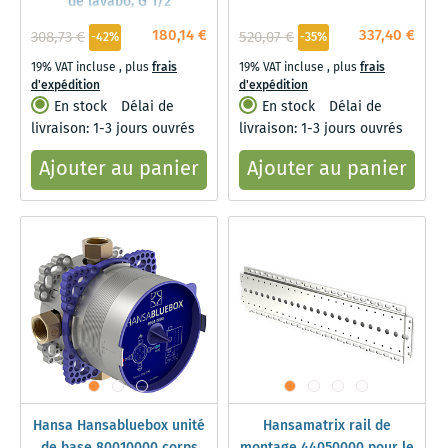
de lavabo, G 1/2
180,14 €
337,40 €
308,73 €
520,07 €
-42%
-35%
19% VAT incluse
,
plus
frais
19% VAT incluse
,
plus
frais
d'expédition
d'expédition
En stock
Délai de
En stock
Délai de
livraison: 1-3 jours ouvrés
livraison: 1-3 jours ouvrés
Ajouter au panier
Ajouter au panier
Hansa Hansabluebox unité
Hansamatrix rail de