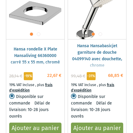
Hansa Hansabasicjet
Hansa rondelle X Plate
garniture de douche
Hansaliving 66360000
04099140 avec douchette,
carré 55 x 55 mm, chromé
chrome
22,67 €
68,85 €
28,14 €
99,48 €
-19%
-31%
19% VAT incluse
,
plus
frais
19% VAT incluse
,
plus
frais
d'expédition
d'expédition
Disponible sur
Disponible sur
commande
Délai de
commande
Délai de
livraison: 10-28 jours
livraison: 10-28 jours
ouvrés
ouvrés
Ajouter au panier
Ajouter au panier