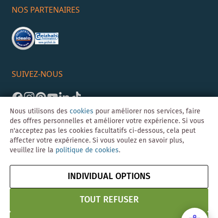
NOS PARTENAIRES
SUIVEZ-NOUS
Nous utilisons des
cookies
pour améliorer nos services, faire
des offres personnelles et améliorer votre expérience. Si vous
n'acceptez pas les cookies facultatifs ci-dessous, cela peut
affecter votre expérience. Si vous voulez en savoir plus,
veuillez lire la
politique de cookies
.
©Skybad 2026 Consulting, Design und Programmierung durch die
Magento-Agentur
Y1 Digital AG
INDIVIDUAL OPTIONS
Mentions
CGV
Confidentialité
Résilier le contrat
légales
& Sécurité
TOUT REFUSER