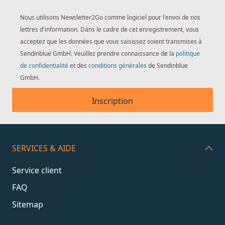
Nous utilisons Newsletter2Go comme logiciel pour l'envoi de nos
lettres d'information. Dans le cadre de cet enregistrement, vous
acceptez que les données que vous saisissez soient transmises à
Sendinblue GmbH. Veuillez prendre connaissance de la
politique
de confidentialité
et des
conditions générales
de Sendinblue
GmbH.
Inscription
SERVICES & AIDE
Service client
FAQ
Sitemap