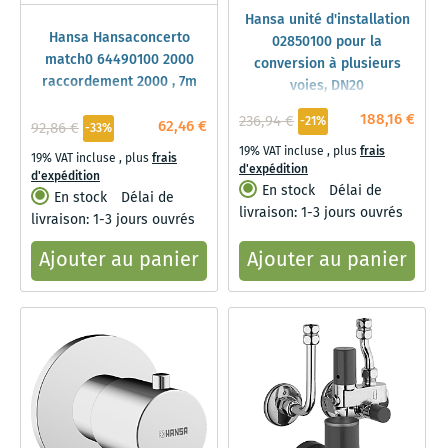
Hansa unité d'installation
Hansa Hansaconcerto
02850100 pour la
match0 64490100 2000
conversion à plusieurs
raccordement 2000 , 7m
voies, DN20
188,16 €
236,94 €
-21%
62,46 €
92,86 €
-33%
19% VAT incluse
,
plus
frais
19% VAT incluse
,
plus
frais
d'expédition
d'expédition
En stock
Délai de
En stock
Délai de
livraison: 1-3 jours ouvrés
livraison: 1-3 jours ouvrés
Ajouter au panier
Ajouter au panier