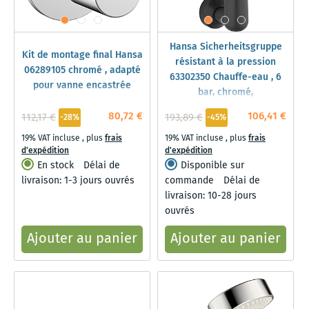
Hansa Sicherheitsgruppe
Kit de montage final Hansa
résistant à la pression
06289105 chromé , adapté
63302350 Chauffe-eau , 6
pour vanne encastrée
bar, chromé,
Druckminderer
80,72 €
106,41 €
112,17 €
193,89 €
-28%
-45%
19% VAT incluse
,
plus
frais
19% VAT incluse
,
plus
frais
d'expédition
d'expédition
En stock
Délai de
Disponible sur
livraison: 1-3 jours ouvrés
commande
Délai de
livraison: 10-28 jours
ouvrés
Ajouter au panier
Ajouter au panier