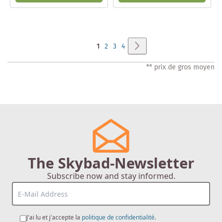
Page
Page
Suivant
Vous
Page
Page
Page
1
2
3
4
lisez
** prix de gros moyen
actuellement
la
page
The Skybad-Newsletter
Subscribe now and stay informed.
J'ai lu et j'accepte la
politique de confidentialité
.