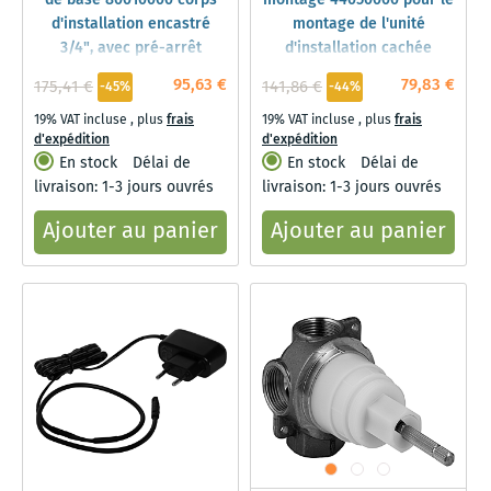
de base 80010000 corps
montage 44050000 pour le
d'installation encastré
montage de l'unité
3/4", avec pré-arrêt
d'installation cachée
95,63 €
79,83 €
175,41 €
141,86 €
-45%
-44%
19% VAT incluse
,
plus
frais
19% VAT incluse
,
plus
frais
d'expédition
d'expédition
En stock
Délai de
En stock
Délai de
livraison: 1-3 jours ouvrés
livraison: 1-3 jours ouvrés
Ajouter au panier
Ajouter au panier