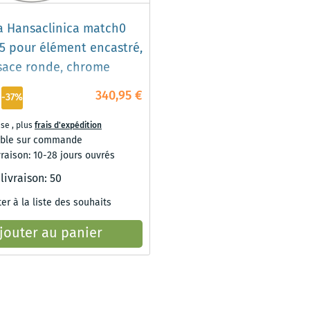
 Hansaclinica match0
5 pour élément encastré,
sace ronde, chrome
340,95 €
-37%
use
,
plus
frais d'expédition
ible sur commande
vraison: 10-28 jours ouvrés
 livraison:
50
er à la liste des souhaits
jouter au panier