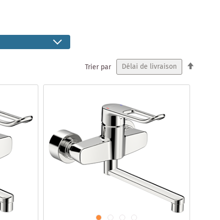
Par
Trier par
ordre
décrois