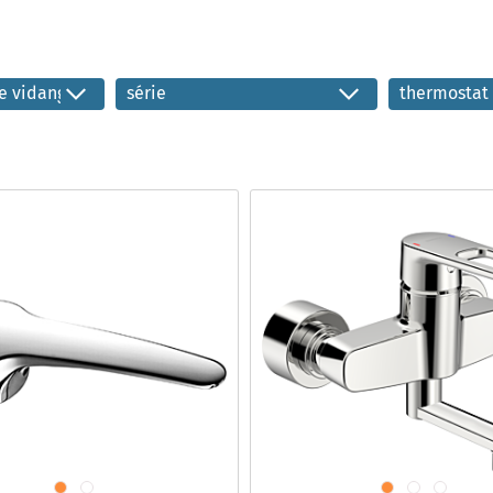
e vidange
série
thermostat