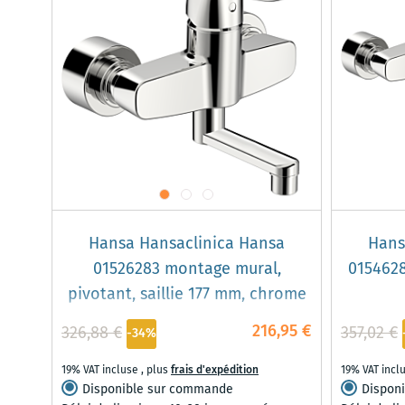
Hansa Hansaclinica Hansa
Hans
01526283 montage mural,
0154628
pivotant, saillie 177 mm, chrome
216,95 €
326,88 €
357,02 €
-34%
19% VAT incluse
,
plus
frais d'expédition
19% VAT incl
Disponible sur commande
Dispon