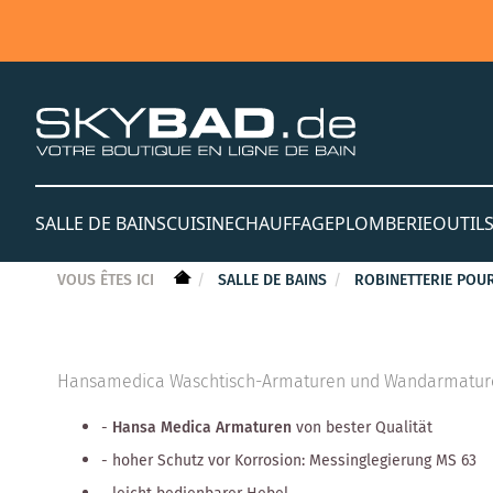
SALLE DE BAINS
CUISINE
CHAUFFAGE
PLOMBERIE
OUTIL
VOUS ÊTES ICI
SALLE DE BAINS
ROBINETTERIE POUR
Hansamedica Waschtisch-Armaturen und Wandarmature
-
Hansa Medica Armaturen
von bester Qualität
- hoher Schutz vor Korrosion: Messinglegierung MS 63