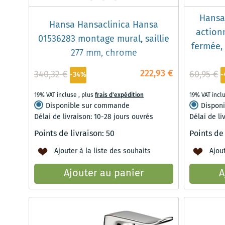
Hansa
Hansa Hansaclinica Hansa
action
01536283 montage mural, saillie
fermée, 
277 mm, chrome
222,93 €
340,32 €
60,95 €
-34%
-
19% VAT incluse
,
plus
frais d'expédition
19% VAT incl
Disponible sur commande
Dispon
Délai de livraison: 10-28 jours ouvrés
Délai de li
Points de livraison:
50
Points de
Ajouter à la liste des souhaits
Ajout
Ajouter au panier
A