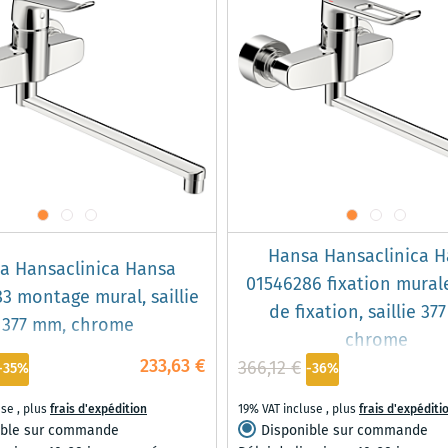
Hansa Hansaclinica 
a Hansaclinica Hansa
01546286 fixation murale
3 montage mural, saillie
de fixation, saillie 37
377 mm, chrome
chrome
233,63 €
366,12 €
-35%
-36%
use
,
plus
frais d'expédition
19% VAT incluse
,
plus
frais d'expéditi
ible sur commande
Disponible sur commande