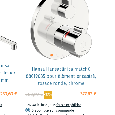
Hansa
Hansa Hansaclinica match0
, levier
88619085 pour élément encastré,
7 mm,
rosace ronde, chrome
233,63 €
377,62 €
603,90 €
-37%
on
19% VAT incluse
,
plus
frais d'expédition
Disponible sur commande