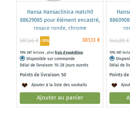
Hansa Hansaclinica match0
Hansa
88629085 pour élément encastré,
8860908
rosace ronde, chrome
ro
381,13 €
587,46 €
544,88 €
-35%
19% VAT incluse
,
plus
frais d'expédition
19% VAT incl
Disponible sur commande
Dispon
Délai de livraison: 10-28 jours ouvrés
Délai de li
Points de livraison:
50
Points de
Ajouter à la liste des souhaits
Ajout
Ajouter au panier
A