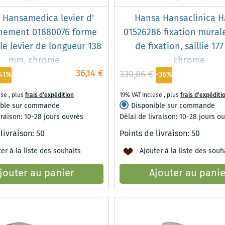
 Hansamedica levier d'
Hansa Hansaclinica 
nement 01880076 forme
01526286 fixation murale
le levier de longueur 138
de fixation, saillie 17
mm, chrome
chrome
36,14 €
330,86 €
41%
-36%
use
,
plus
frais d'expédition
19% VAT incluse
,
plus
frais d'expéditi
ible sur commande
Disponible sur commande
vraison: 10-28 jours ouvrés
Délai de livraison: 10-28 jours o
 livraison:
50
Points de livraison:
50
er à la liste des souhaits
Ajouter à la liste des souh
jouter au panier
Ajouter au panie