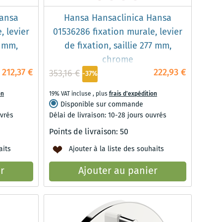
Hansa
Hansa Hansaclinica Hansa
, levier
01536286 fixation murale, levier
7 mm,
de fixation, saillie 277 mm,
chrome
212,37 €
222,93 €
353,16 €
-37%
on
19% VAT incluse
,
plus
frais d'expédition
Disponible sur commande
uvrés
Délai de livraison: 10-28 jours ouvrés
Points de livraison:
50
aits
Ajouter à la liste des souhaits
r
Ajouter au panier