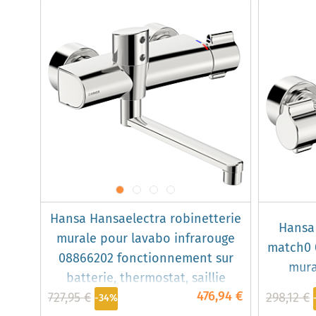
Hansa Hansaelectra robinetterie
Hansa
murale pour lavabo infrarouge
match0 
08866202 fonctionnement sur
mura
batterie, thermostat, saillie
476,94 €
727,95 €
286mm, chromé
298,12 €
-34%