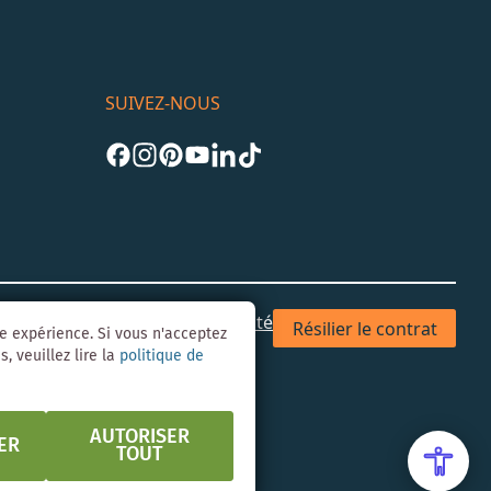
SUIVEZ-NOUS
les
CGV
Confidentialité & Sécurité
Résilier le contrat
re expérience. Si vous n'acceptez
, veuillez lire la
politique de
AUTORISER
ER
TOUT