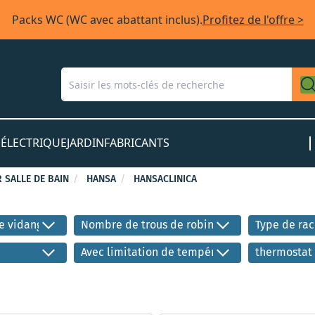
Packs WC (WC avec abattant inclus).
Profitez de l'offre >
S
ÉLECTRIQUE
JARDIN
FABRICANTS
 SALLE DE BAIN
HANSA
HANSACLINICA
e vidange
Nombre de trous de robinetterie
Type de ra
Avec limitation de température
thermostat