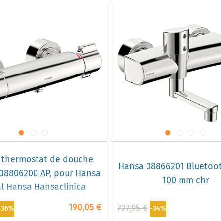
 thermostat de douche
Hansa 08866201 Bluetoot
08806200 AP, pour Hansa
100 mm chr
l Hansa Hansaclinica
190,05 €
727,95 €
-36%
-34%