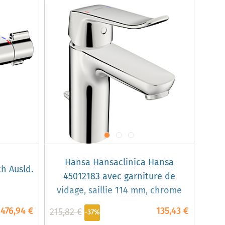
Hansa Hansaclinica Hansa
h Ausld.
45012183 avec garniture de
vidage, saillie 114 mm, chrome
476,94 €
135,43 €
215,82 €
-37%