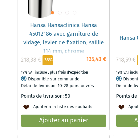
Hansa Hansaclinica Hansa
45012186 avec garniture de
Hansa 
vidage, levier de fixation, saillie
114 mm, chrome
135,43 €
218,38 €
718,59 €
-38%
19% VAT incluse
,
plus
frais d'expédition
19% VAT incl
Disponible sur commande
Dispon
Délai de livraison: 10-28 jours ouvrés
Délai de li
Points de livraison:
50
Points de
Ajouter à la liste des souhaits
Ajout
Ajouter au panier
A