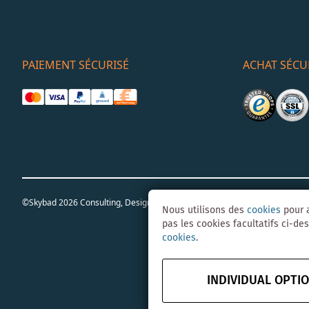
PAIEMENT SÉCURISÉ
ACHAT SÉCU
©Skybad 2026 Consulting, Design und Programmierung durch die Magent
Nous utilisons des
cookies
pour a
pas les cookies facultatifs ci-des
cookies
.
INDIVIDUAL OPTI