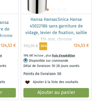
Hansa Hansaclinica Hansa
Hansa
45022186 sans garniture de
re de
vidage, levier de fixation, saillie
 chrome
114 mm, chrome
124,53 €
124,53 €
193,91 €
-36%
on
19% VAT incluse
,
plus
frais d'expédition
Disponible sur commande
uvrés
Délai de livraison: 10-28 jours ouvrés
Points de livraison:
50
aits
Ajouter à la liste des souhaits
r
Ajouter au panier