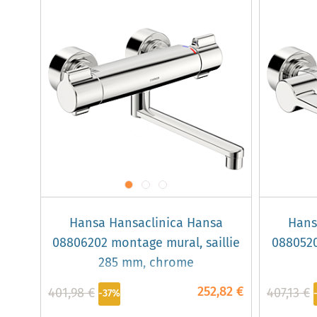
Hansa Hansaclinica Hansa
Hans
08806202 montage mural, saillie
0880520
285 mm, chrome
252,82 €
401,98 €
407,13 €
-37%