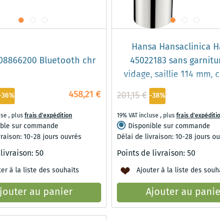
Hansa Hansaclinica 
08866200 Bluetooth chr
45022183 sans garnitu
vidage, saillie 114 mm,
458,21 €
201,15 €
-36%
-38%
use
,
plus
frais d'expédition
19% VAT incluse
,
plus
frais d'expéditi
ible sur commande
Disponible sur commande
vraison: 10-28 jours ouvrés
Délai de livraison: 10-28 jours o
 livraison:
50
Points de livraison:
50
er à la liste des souhaits
Ajouter à la liste des souh
jouter au panier
Ajouter au panie