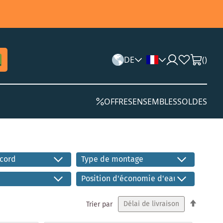
DE
(
)
OFFRES
ENSEMBLES
SOLDES
ccord
Type de montage
Position d'économie d'eau
Par
Trier par
ordre
décrois