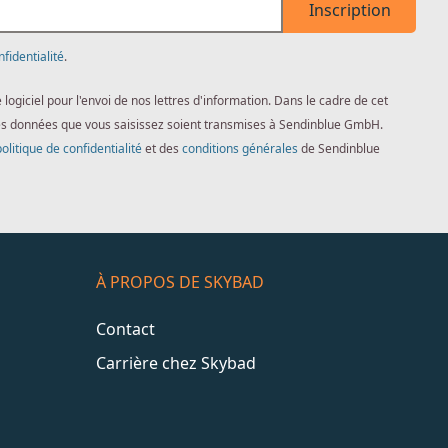
Inscription
nfidentialité
.
giciel pour l'envoi de nos lettres d'information. Dans le cadre de cet
es données que vous saisissez soient transmises à Sendinblue GmbH.
politique de confidentialité
et des
conditions générales
de Sendinblue
À PROPOS DE SKYBAD
Contact
Carrière chez Skybad