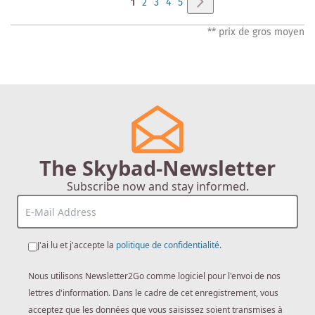
Page
Suivant
Vous
Page
Page
Page
Page
1
2
3
4
5
lisez
** prix de gros moyen
actuellement
la
page
The Skybad-Newsletter
Subscribe now and stay informed.
J'ai lu et j'accepte la
politique de confidentialité
.
Nous utilisons Newsletter2Go comme logiciel pour l'envoi de nos
lettres d'information. Dans le cadre de cet enregistrement, vous
acceptez que les données que vous saisissez soient transmises à