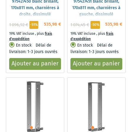
975427450 blanc brillant,
975427451 blanc brillant,
170x811 mm, charnières à
170x811 mm, charnières à
droite, dissimulé
gauche, dissimulé
535,98 €
535,98 €
1 096,92 €
1 074,45 €
-51%
-50%
19% VAT incluse
,
plus
frais
19% VAT incluse
,
plus
frais
d'expédition
d'expédition
En stock
Délai de
En stock
Délai de
livraison: 1-3 jours ouvrés
livraison: 1-3 jours ouvrés
Ajouter au panier
Ajouter au panier