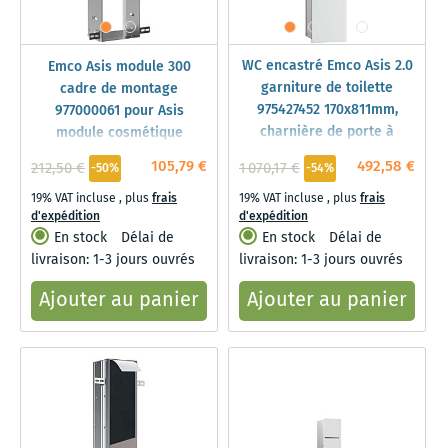
WC encastré Emco Asis 2.0
Emco Asis module 300
garniture de toilette
cadre de montage
975427452 170x811mm,
977000061 pour Asis
charnière de porte à
module cosmétique
droite, porte continue,
105,79 €
492,58 €
212,50 €
1 070,17 €
-50%
-54%
blanc brillant
19% VAT incluse
,
plus
frais
19% VAT incluse
,
plus
frais
d'expédition
d'expédition
En stock
Délai de
En stock
Délai de
livraison: 1-3 jours ouvrés
livraison: 1-3 jours ouvrés
Ajouter au panier
Ajouter au panier