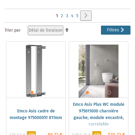
Page
Page
Suivant
Vous
Page
Page
Page
Page
1
2
3
4
5
lisez
Par
Filtres
Trier par
ordre
actuellement
décroissant
la
page
Emco Asis Plus WC module
Emco Asis cadre de
975611000 charnière
montage 975000051 811mm
gauche, module encastré,
carrelable
86,72 €
520,73 €