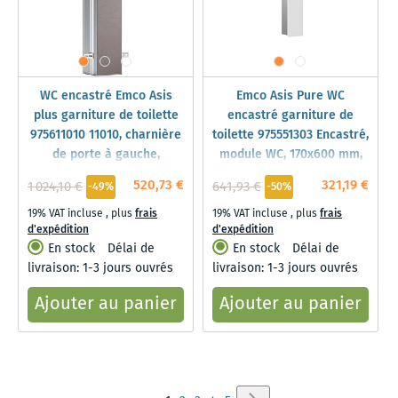
WC encastré Emco Asis
Emco Asis Pure WC
plus garniture de toilette
encastré garniture de
975611010 11010, charnière
toilette 975551303 Encastré,
de porte à gauche,
module WC, 170x600 mm,
aluminium, 803 mm, porte
charnières à droite, blanc
520,73 €
321,19 €
1 024,10 €
641,93 €
-49%
-50%
carrelée
mat
19% VAT incluse
,
plus
frais
19% VAT incluse
,
plus
frais
d'expédition
d'expédition
En stock
Délai de
En stock
Délai de
livraison: 1-3 jours ouvrés
livraison: 1-3 jours ouvrés
Ajouter au panier
Ajouter au panier
Page