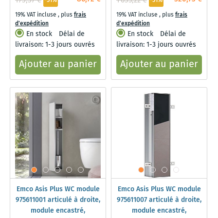
175,57 €
1 053,22 €
-51%
-51%
19% VAT incluse
,
plus
frais
19% VAT incluse
,
plus
frais
d'expédition
d'expédition
En stock
Délai de
En stock
Délai de
livraison: 1-3 jours ouvrés
livraison: 1-3 jours ouvrés
Ajouter au panier
Ajouter au panier
Emco Asis Plus WC module
Emco Asis Plus WC module
975611001 articulé à droite,
975611007 articulé à droite,
module encastré,
module encastré,