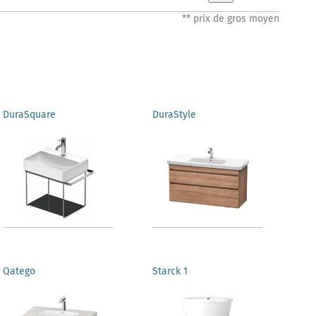
** prix de gros moyen
DuraSquare
DuraStyle
Qatego
Starck 1