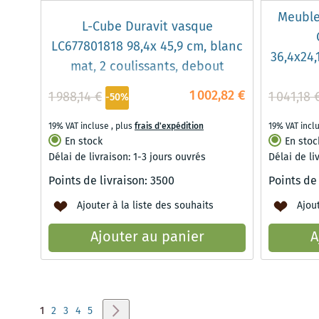
Meuble
L-Cube Duravit vasque
LC677801818 98,4x 45,9 cm, blanc
36,4x24,
mat, 2 coulissants, debout
1 002,82 €
1 988,14 €
1 041,18 
-50%
19% VAT incluse
,
plus
frais d'expédition
19% VAT incl
En stock
En stoc
Délai de livraison: 1-3 jours ouvrés
Délai de li
Points de livraison:
3500
Points de
Ajouter à la liste des souhaits
Ajout
Ajouter au panier
A
Page
Vous lisez actuellement la page
Page
Page
Page
Page
Page
Suivant
1
2
3
4
5