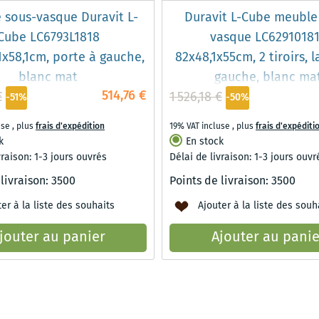
 sous-vasque Duravit L-
Duravit L-Cube meuble
Cube LC6793L1818
vasque LC6291018
1x58,1cm, porte à gauche,
82x48,1x55cm, 2 tiroirs, 
blanc mat
gauche, blanc ma
514,76 €
€
1 526,18 €
-51%
-50%
use
,
plus
frais d'expédition
19% VAT incluse
,
plus
frais d'expéditi
k
En stock
vraison: 1-3 jours ouvrés
Délai de livraison: 1-3 jours ouvr
 livraison:
3500
Points de livraison:
3500
er à la liste des souhaits
Ajouter à la liste des souh
jouter au panier
Ajouter au panie