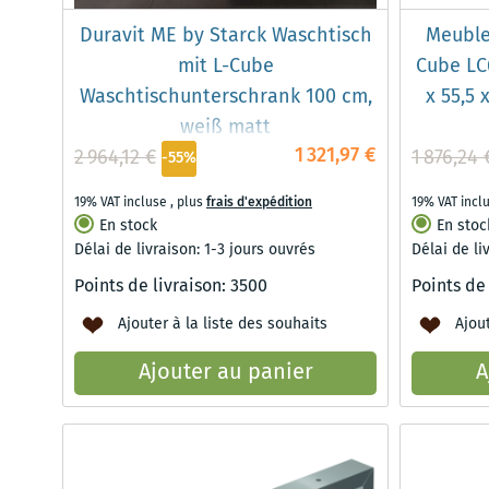
Duravit ME by Starck Waschtisch
Meuble
mit L-Cube
Cube LC
Waschtischunterschrank 100 cm,
x 55,5 
weiß matt
1 321,97 €
2 964,12 €
1 876,24 
-55%
19% VAT incluse
,
plus
frais d'expédition
19% VAT incl
En stock
En stoc
Délai de livraison: 1-3 jours ouvrés
Délai de li
Points de livraison:
3500
Points de
Ajouter à la liste des souhaits
Ajout
Ajouter au panier
A