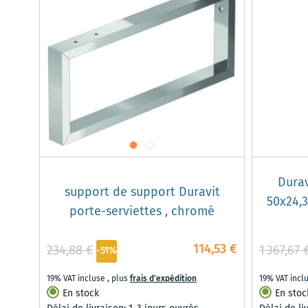
Durav
support de support Duravit
50x24,3
porte-serviettes , chromé
114,53 €
234,88 €
1 367,67 
-51%
19% VAT incluse
,
plus
frais d'expédition
19% VAT incl
En stock
En stoc