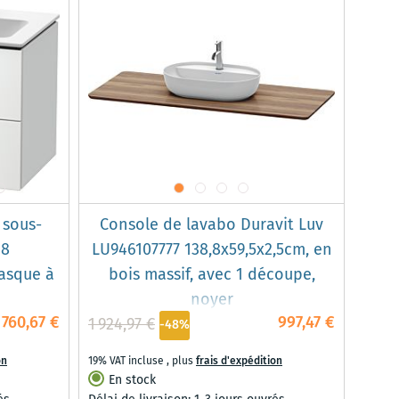
 sous-
Console de lavabo Duravit Luv
18
LU946107777 138,8x59,5x2,5cm, en
vasque à
bois massif, avec 1 découpe,
noyer
760,67 €
997,47 €
1 924,97 €
-48%
on
19% VAT incluse
,
plus
frais d'expédition
En stock