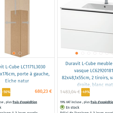
Duravit L-Cube meuble
it L-Cube LC1171L3030
vasque LC6292018
x176cm, porte à gauche,
82x48,1x55cm, 2 tiroirs, 
Eiche natur
droite, blanc mat
680,23 €
€
1 483,04 €
-50%
-49%
use
,
plus
frais d'expédition
19% VAT incluse
,
plus
frais d'expéditi
k
En stock