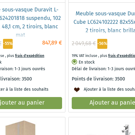
 sous-vasque Duravit L-
Meuble sous-vasque Dur
624201818 suspendu, 102
Cube LC624102222 82x55x
x 48,1 cm, 2 tiroirs, blanc
2 tiroirs, blanc brill
mat
847,89 €
€
2 049,68 €
-55%
-56%
use
,
plus
frais d'expédition
19% VAT incluse
,
plus
frais d'expéditi
k
En stock
vraison: 1-3 jours ouvrés
Délai de livraison: 1-3 jours ouvr
 livraison:
3500
Points de livraison:
3500
er à la liste des souhaits
Ajouter à la liste des souh
jouter au panier
Ajouter au panie