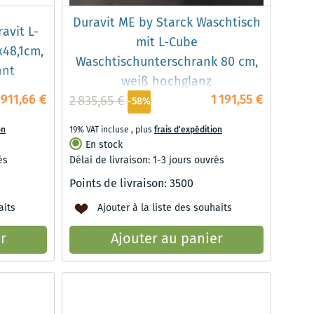
Duravit ME by Starck Waschtisch
avit L-
mit L-Cube
48,1cm,
Waschtischunterschrank 80 cm,
ant
weiß hochglanz
911,66 €
1 191,55 €
2 835,65 €
-58%
on
19% VAT incluse
,
plus
frais d'expédition
En stock
és
Délai de livraison: 1-3 jours ouvrés
Points de livraison:
3500
aits
Ajouter à la liste des souhaits
r
Ajouter au panier