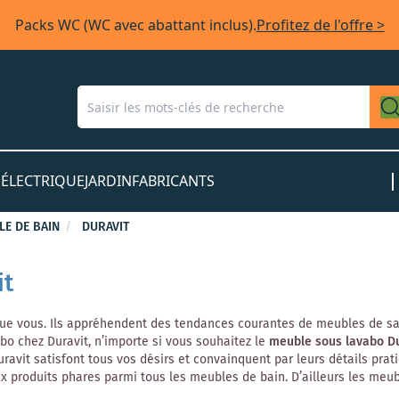
Packs WC (WC avec abattant inclus).
Profitez de l'offre >
S
ÉLECTRIQUE
JARDIN
FABRICANTS
LE DE BAIN
DURAVIT
it
 que vous. Ils appréhendent des tendances courantes de meubles de s
abo chez Duravit, n’importe si vous souhaitez le
meuble sous lavabo Du
avit satisfont tous vos désirs et convainquent par leurs détails prat
x produits phares parmi tous les meubles de bain. D’ailleurs les meub