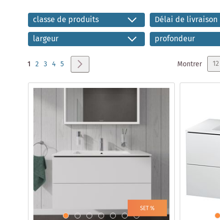
classe de produits
Délai de livraison
largeur
profondeur
Page
Vous lisez actuellement la page
Page
Page
Page
Page
Page
Suivant
Montrer
1
2
3
4
5