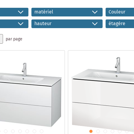
matériel
Couleur
hauteur
étagère
par page