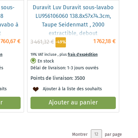
 sous-
Duravit Luv Duravit sous-lavabo
18
LU956106060 138.8x57x74.3cm,
lavabo à
Taupe Seidenmatt , 2000
t
extractible, debout
760,67 €
1 762,18 €
3 461,32 €
-49%
on
19% VAT incluse
,
plus
frais d'expédition
En stock
és
Délai de livraison: 1-3 jours ouvrés
Points de livraison:
3500
aits
Ajouter à la liste des souhaits
r
Ajouter au panier
Montrer
par page