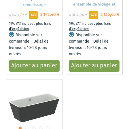
ensemble de vidage et
remplissage
trop-plein, avec garniture
2 142,40 €
2 135,65 €
4 040,72 €
4 004,24 €
-47%
-47%
de vidage , noir
19% VAT incluse
,
plus
frais
19% VAT incluse
,
plus
frais
d'expédition
d'expédition
Disponible sur
Disponible sur
commande
Délai de
commande
Délai de
livraison: 10-28 jours
livraison: 10-28 jours
ouvrés
ouvrés
Ajouter au panier
Ajouter au panier