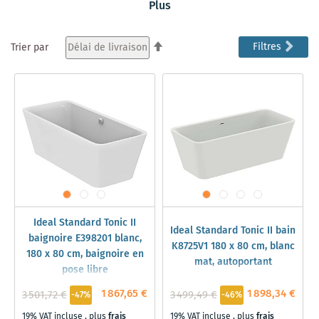
dimensions intérieures confortables de la
Plus
baignoire
Ideal Standard Tonic II
séduisent par un grand confort de
couchage et un espace de jambes maximal. La
baignoire
Par
Filtres
Trier par
Ideal Standard Tonic II
est un must pour tous qui veulent
ordre
se gâter dans leur salle de bains.
décroissant
Ideal Standard Tonic II
Ideal Standard Tonic II bain
baignoire E398201 blanc,
K8725V1 180 x 80 cm, blanc
180 x 80 cm, baignoire en
mat, autoportant
pose libre
1 867,65 €
1 898,34 €
3 501,72 €
3 499,49 €
-47%
-46%
19% VAT incluse
,
plus
frais
19% VAT incluse
,
plus
frais