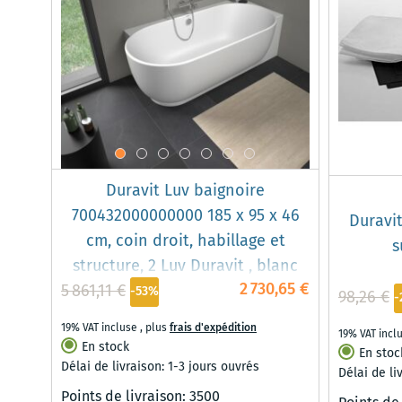
Duravit Luv baignoire
700432000000000 185 x 95 x 46
Duravi
cm, coin droit, habillage et
s
structure, 2 Luv Duravit , blanc
2 730,65 €
5 861,11 €
-53%
98,26 €
-
19% VAT incluse
,
plus
frais d'expédition
19% VAT incl
En stock
En stoc
Délai de livraison: 1-3 jours ouvrés
Délai de li
Points de livraison:
3500