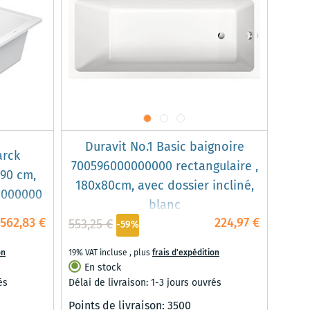
Duravit No.1 Basic baignoire
arck
700596000000000 rectangulaire ,
90 cm,
180x80cm, avec dossier incliné,
0000000
blanc
562,83 €
224,97 €
553,25 €
-59%
on
19% VAT incluse
,
plus
frais d'expédition
En stock
és
Délai de livraison: 1-3 jours ouvrés
Points de livraison:
3500