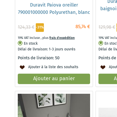
Dura
Duravit Paiova oreiller
baignoi
790001000000 Polyurethan, blanc
85,74 €
124,33 €
129,98 €
-31%
19% VAT incluse
,
plus
frais d'expédition
19% VAT incl
En stock
En stoc
Délai de livraison: 1-3 jours ouvrés
Délai de li
Points de livraison:
50
Points de
Ajouter à la liste des souhaits
Ajout
Ajouter au panier
A