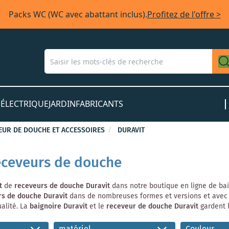
Packs WC (WC avec abattant inclus).
Profitez de l'offre >
S
ÉLECTRIQUE
JARDIN
FABRICANTS
VEUR DE DOUCHE ET ACCESSOIRES
DURAVIT
receveurs de douche
t
de
receveurs de douche
Duravit
dans notre boutique en ligne de bai
rs de douche Duravit
dans de nombreuses formes et versions et avec d
alité. La
baignoire Duravit
et le
receveur de douche
Duravit
gardent 