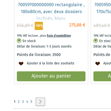
700597000000000 rectangulaire ,
7005950
180x80cm, avec deux dossiers
170x75c
inclinés, blanc
275,88 €
656,89 €
489,40 €
-58%
19% VAT incluse
,
plus
frais d'expédition
19% VAT incl
En stock
En stoc
Délai de livraison: 1-3 jours ouvrés
Délai de li
Points de livraison:
3500
Points de
Ajouter à la liste des souhaits
Ajout
Ajouter au panier
A
Page
Vous lisez actuellement la page
Page
Page
Page
Page
Page
Suivant
1
2
3
4
5