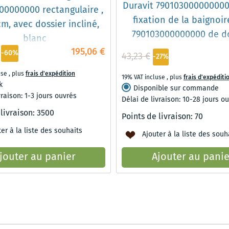
Duravit 790103000000000
00000000 rectangulaire ,
fixation de la baignoir
m, avec dossier incliné,
790103000000000 de d
blanc
195,06 €
-60%
43,23 €
-27%
use
,
plus
frais d'expédition
19% VAT incluse
,
plus
frais d'expéditi
k
Disponible sur commande
vraison: 1-3 jours ouvrés
Délai de livraison: 10-28 jours o
 livraison:
3500
Points de livraison:
70
er à la liste des souhaits
Ajouter à la liste des souh
jouter au panier
Ajouter au panie