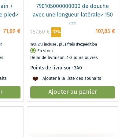
ain /
790105000000000 de douche
e pied>
avec une longueur latérale> 150
cm
71,89 €
107,85 €
157,60 €
-32%
on
19% VAT incluse
,
plus
frais d'expédition
En stock
és
Délai de livraison: 1-3 jours ouvrés
Points de livraison:
340
aits
Ajouter à la liste des souhaits
r
Ajouter au panier