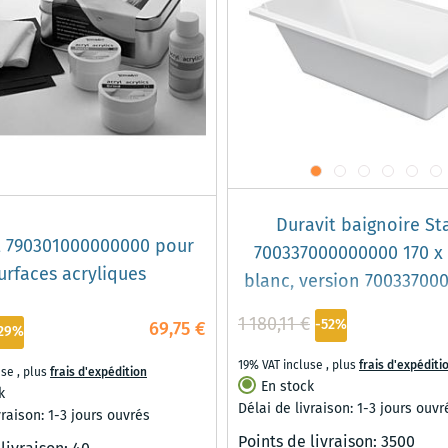
Duravit baignoire St
t 790301000000000 pour
700337000000000 170 x 
urfaces acryliques
blanc, version 70033700
1 180,11 €
-52%
69,75 €
29%
19% VAT incluse
,
plus
frais d'expéditi
use
,
plus
frais d'expédition
En stock
k
Délai de livraison: 1-3 jours ouvr
vraison: 1-3 jours ouvrés
Points de livraison:
3500