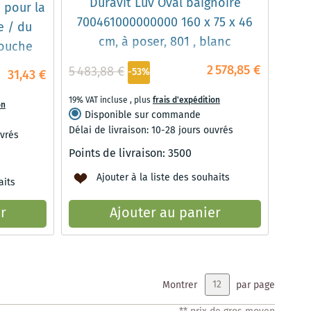
Duravit Luv Oval baignoire
 pour la
700461000000000 160 x 75 x 46
e / du
cm, à poser, 801 , blanc
ouche
2 578,85 €
5 483,88 €
-53%
31,43 €
19% VAT incluse
,
plus
frais d'expédition
on
Disponible sur commande
Délai de livraison: 10-28 jours ouvrés
uvrés
Points de livraison:
3500
Ajouter à la liste des souhaits
aits
r
Ajouter au panier
Montrer
par page