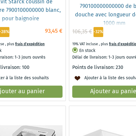
vit Starck coussin de
790100000000000 de b
re 7900100000000 blanc,
douche avec longueur d
pour baignoire
1000 mm
93,45 €
106,35 €
-28%
-32%
use
,
plus
frais d'expédition
19% VAT incluse
,
plus
frais d'expéditi
k
En stock
vraison: 1-3 jours ouvrés
Délai de livraison: 1-3 jours ouvr
 livraison:
100
Points de livraison:
230
er à la liste des souhaits
Ajouter à la liste des souh
jouter au panier
Ajouter au panie