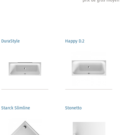
** prix de gros moyen
DuraStyle
Happy D.2
Starck Slimline
Stonetto