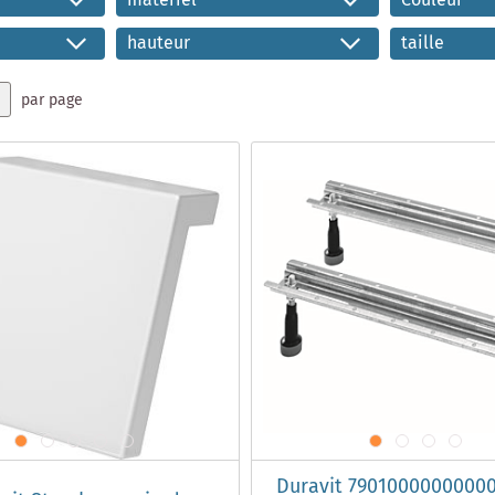
matériel
Couleur
hauteur
taille
par page
Duravit 7901000000000