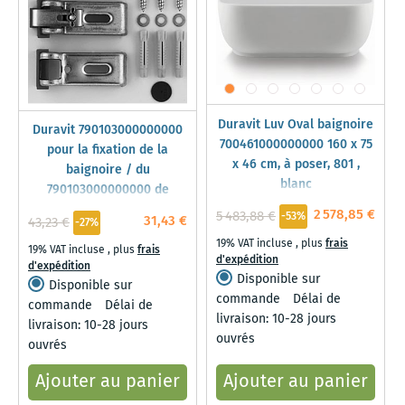
Duravit Luv Oval baignoire
Duravit 790103000000000
700461000000000 160 x 75
pour la fixation de la
x 46 cm, à poser, 801 ,
baignoire / du
blanc
790103000000000 de
douche
2 578,85 €
5 483,88 €
-53%
31,43 €
43,23 €
-27%
19% VAT incluse
,
plus
frais
19% VAT incluse
,
plus
frais
d'expédition
d'expédition
Disponible sur
Disponible sur
commande
Délai de
commande
Délai de
livraison: 10-28 jours
livraison: 10-28 jours
ouvrés
ouvrés
Ajouter au panier
Ajouter au panier