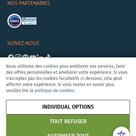
NOS PARTENAIRES
SUIVEZ-NOUS
Nous utilisons des
cookies
pour améliorer nos services, faire
des offres personnelles et améliorer votre expérience. Si vous
n'acceptez pas les cookies facultatifs ci-dessous, cela peut
affecter votre expérience. Si vous voulez en savoir plus,
veuillez lire la
politique de cookies
.
©Skybad 2026 Consulting, Design und Programmierung durch die
Magento-Agentur
Y1 Digital AG
INDIVIDUAL OPTIONS
Mentions
CGV
Confidentialité
Résilier le contrat
légales
& Sécurité
TOUT REFUSER