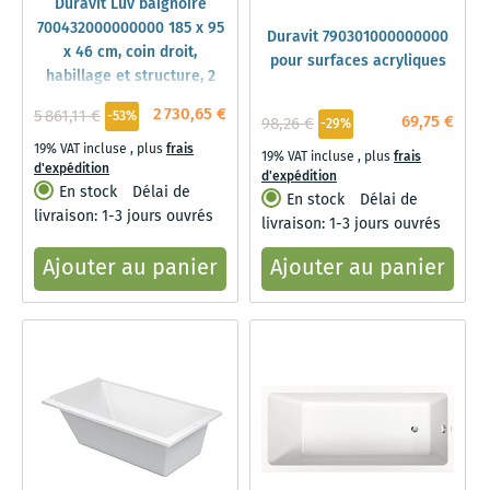
Duravit Luv baignoire
700432000000000 185 x 95
Duravit 790301000000000
x 46 cm, coin droit,
pour surfaces acryliques
habillage et structure, 2
Luv Duravit , blanc
2 730,65 €
5 861,11 €
-53%
69,75 €
98,26 €
-29%
19% VAT incluse
,
plus
frais
19% VAT incluse
,
plus
frais
d'expédition
d'expédition
En stock
Délai de
En stock
Délai de
livraison: 1-3 jours ouvrés
livraison: 1-3 jours ouvrés
Ajouter au panier
Ajouter au panier