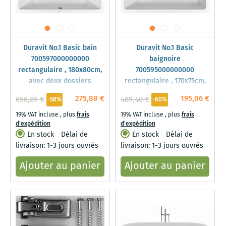
Duravit No.1 Basic bain
Duravit No.1 Basic
700597000000000
baignoire
rectangulaire , 180x80cm,
700595000000000
avec deux dossiers
rectangulaire , 170x75cm,
inclinés, blanc
avec dossier incliné, blanc
275,88 €
195,06 €
656,89 €
489,40 €
-58%
-60%
19% VAT incluse
,
plus
frais
19% VAT incluse
,
plus
frais
d'expédition
d'expédition
En stock
Délai de
En stock
Délai de
livraison: 1-3 jours ouvrés
livraison: 1-3 jours ouvrés
Ajouter au panier
Ajouter au panier