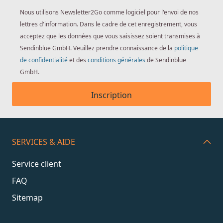
Nous utilisons Newsletter2Go comme logiciel pour l'envoi de nos
lettres d'information. Dans le cadre de cet enregistrement, vous
acceptez que les données que vous saisissez soient transmises à
Sendinblue GmbH. Veuillez prendre connaissance de la
politique
de confidentialité
et des
conditions générales
de Sendinblue
GmbH.
Inscription
SERVICES & AIDE
Service client
FAQ
Sitemap