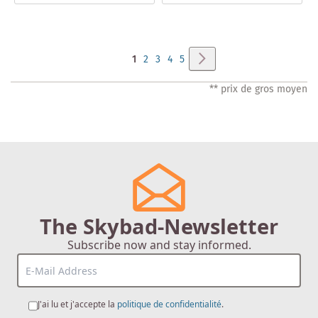
Page
Page
Suivant
Vous
Page
Page
Page
Page
1
2
3
4
5
lisez
** prix de gros moyen
actuellement
la
page
The Skybad-Newsletter
Subscribe now and stay informed.
J'ai lu et j'accepte la
politique de confidentialité
.