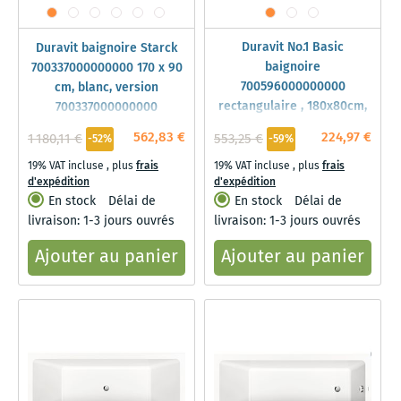
Duravit No.1 Basic
Duravit baignoire Starck
baignoire
700337000000000 170 x 90
700596000000000
cm, blanc, version
rectangulaire , 180x80cm,
700337000000000
avec dossier incliné, blanc
562,83 €
224,97 €
1 180,11 €
553,25 €
-52%
-59%
19% VAT incluse
,
plus
frais
19% VAT incluse
,
plus
frais
d'expédition
d'expédition
En stock
Délai de
En stock
Délai de
livraison: 1-3 jours ouvrés
livraison: 1-3 jours ouvrés
Ajouter au panier
Ajouter au panier