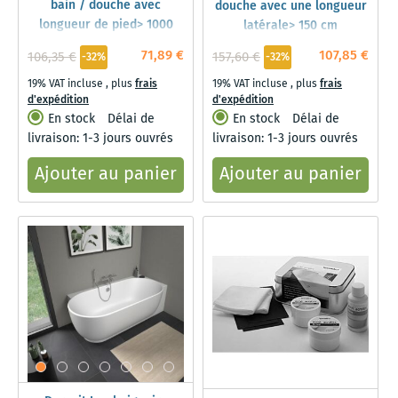
bain / douche avec
douche avec une longueur
longueur de pied> 1000
latérale> 150 cm
mm
71,89 €
107,85 €
106,35 €
157,60 €
-32%
-32%
19% VAT incluse
,
plus
frais
19% VAT incluse
,
plus
frais
d'expédition
d'expédition
En stock
Délai de
En stock
Délai de
livraison: 1-3 jours ouvrés
livraison: 1-3 jours ouvrés
Ajouter au panier
Ajouter au panier