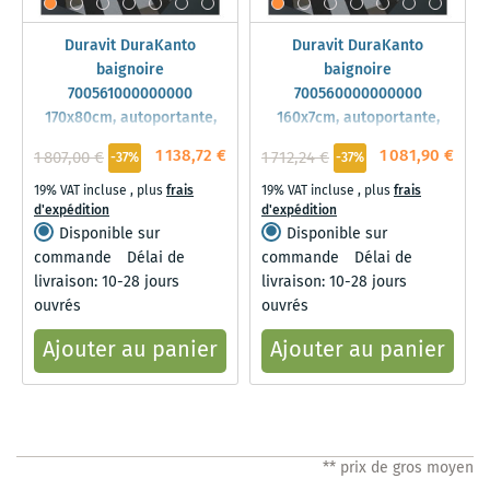
Duravit DuraKanto
Duravit DuraKanto
baignoire
baignoire
700561000000000
700560000000000
170x80cm, autoportante,
160x7cm, autoportante,
blanc
blanc
1 138,72 €
1 081,90 €
1 807,00 €
1 712,24 €
-37%
-37%
19% VAT incluse
,
plus
frais
19% VAT incluse
,
plus
frais
d'expédition
d'expédition
Disponible sur
Disponible sur
commande
Délai de
commande
Délai de
livraison: 10-28 jours
livraison: 10-28 jours
ouvrés
ouvrés
Ajouter au panier
Ajouter au panier
** prix de gros moyen