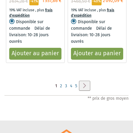
1 557,86 €
2 092,09 €
2 634,28 €
3 468,50 €
-41%
-40%
19% VAT incluse
,
plus
frais
19% VAT incluse
,
plus
frais
d'expédition
d'expédition
Disponible sur
Disponible sur
commande
Délai de
commande
Délai de
livraison: 10-28 jours
livraison: 10-28 jours
ouvrés
ouvrés
Ajouter au panier
Ajouter au panier
Page
Page
Suivant
Vous
Page
Page
Page
Page
1
2
3
4
5
lisez
** prix de gros moyen
actuellement
la
page