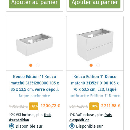
Ajouter au panier
Ajouter au panier
Keuco Edition 11 Keuco
Keuco Edition 11 Keuco
match0 31351280000 105 x
match0 31352110100 105 x
35 x 53,5 cm, verre dépoli,
70 x 53,5 cm, LED, laqué
laque cachemire
anthracite Edition 11 Keuco
1 200,72 €
2 211,98 €
1 955,02 €
3 594,26 €
-39%
-38%
19% VAT incluse
,
plus
frais
19% VAT incluse
,
plus
frais
d'expédition
d'expédition
Disponible sur
Disponible sur