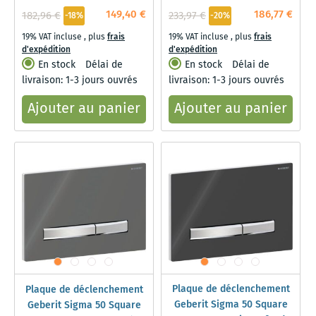
plaque de recouvrement :
149,40 €
186,77 €
182,96 €
233,97 €
-18%
-20%
blanc
19% VAT incluse
,
plus
frais
19% VAT incluse
,
plus
frais
d'expédition
d'expédition
En stock
Délai de
En stock
Délai de
livraison: 1-3 jours ouvrés
livraison: 1-3 jours ouvrés
Ajouter au panier
Ajouter au panier
Plaque de déclenchement
Plaque de déclenchement
Geberit Sigma 50 Square
Geberit Sigma 50 Square