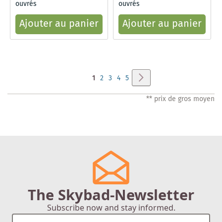
ouvrés
ouvrés
Ajouter au panier
Ajouter au panier
Page
Page
Suivant
Vous
Page
Page
Page
Page
1
2
3
4
5
lisez
** prix de gros moyen
actuellement
la
page
The Skybad-Newsletter
Subscribe now and stay informed.