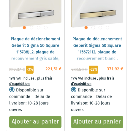
Plaque de déclenchement
Plaque de déclenchement
Geberit Sigma 50 Square
Geberit Sigma 50 Square
115788JL2, plaque de
115672112, plaque de
recouvrement gris sable,
recouvrement blanc ,
plaque/bouton chromé,
plaque/bouton en laiton,
221,51 €
371,92 €
229,37 €
483,50 €
-3%
-23%
pour double chasse
pour double chasse
19% VAT incluse
,
plus
frais
19% VAT incluse
,
plus
frais
d'expédition
d'expédition
Disponible sur
Disponible sur
commande
Délai de
commande
Délai de
livraison: 10-28 jours
livraison: 10-28 jours
ouvrés
ouvrés
Ajouter au panier
Ajouter au panier