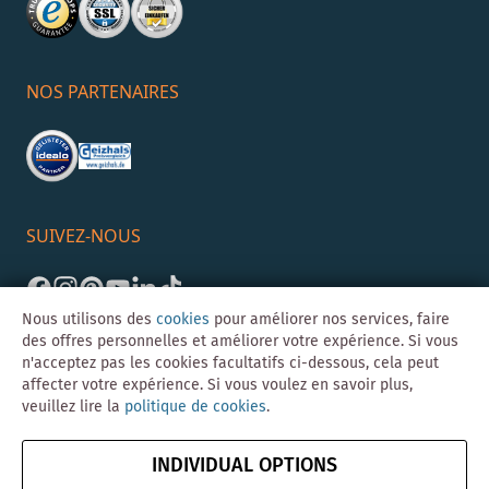
NOS PARTENAIRES
SUIVEZ-NOUS
Nous utilisons des
cookies
pour améliorer nos services, faire
des offres personnelles et améliorer votre expérience. Si vous
n'acceptez pas les cookies facultatifs ci-dessous, cela peut
affecter votre expérience. Si vous voulez en savoir plus,
veuillez lire la
politique de cookies
.
©Skybad 2026 Consulting, Design und Programmierung durch die
Magento-Agentur
Y1 Digital AG
INDIVIDUAL OPTIONS
Mentions
CGV
Confidentialité
Résilier le contrat