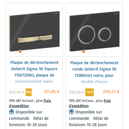
Plaque de déclenchement
Plaque de déclenchement
Geberit Sigma 50 Square
ronde Geberit Sigma 50
115672DW2, plaque de
115884SJ1 noire, pour
recouvrement noire,
double chasse
plaque/bouton en laiton,
371,92 €
200,73 €
372,45 €
232,36 €
0%
-14%
pour double chasse
19% VAT incluse
,
plus
frais
19% VAT incluse
,
plus
frais
d'expédition
d'expédition
Disponible sur
Disponible sur
commande
Délai de
commande
Délai de
livraison: 10-28 jours
livraison: 10-28 jours