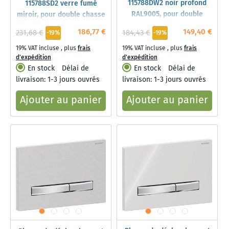
115788DW2 noir profond
115788SD2 verre fumé
RAL9005, pour double
miroir, pour double chasse
chasse
186,77 €
149,40 €
231,68 €
184,43 €
-19%
-19%
19% VAT incluse
,
plus
frais
19% VAT incluse
,
plus
frais
d'expédition
d'expédition
En stock
Délai de
En stock
Délai de
livraison: 1-3 jours ouvrés
livraison: 1-3 jours ouvrés
Ajouter au panier
Ajouter au panier