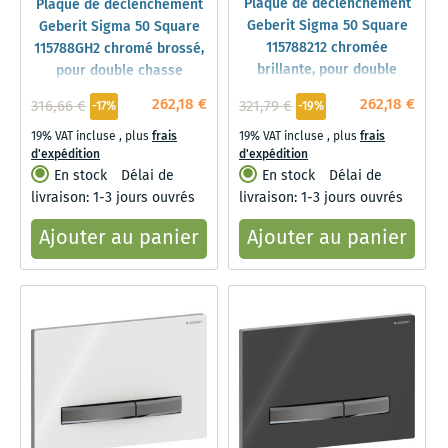
Plaque de déclenchement
Plaque de déclenchement
Geberit Sigma 50 Square
Geberit Sigma 50 Square
115788212 chromée
115788GH2 chromé brossé,
brillante, pour double
pour double chasse
chasse
262,18 €
262,18 €
316,66 €
321,79 €
-17%
-19%
19% VAT incluse
,
plus
frais
19% VAT incluse
,
plus
frais
d'expédition
d'expédition
En stock
Délai de
En stock
Délai de
livraison: 1-3 jours ouvrés
livraison: 1-3 jours ouvrés
Ajouter au panier
Ajouter au panier