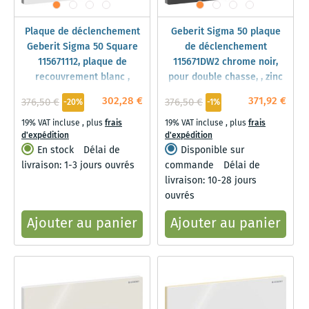
Plaque de déclenchement
Geberit Sigma 50 plaque
Geberit Sigma 50 Square
de déclenchement
115671112, plaque de
115671DW2 chrome noir,
recouvrement blanc ,
pour double chasse, , zinc
plaque/bouton noir
moulé sous
302,28 €
371,92 €
376,50 €
376,50 €
-20%
-1%
chromé, pour double
pression/plastique
chasse
19% VAT incluse
,
plus
frais
19% VAT incluse
,
plus
frais
d'expédition
d'expédition
En stock
Délai de
Disponible sur
livraison: 1-3 jours ouvrés
commande
Délai de
livraison: 10-28 jours
ouvrés
Ajouter au panier
Ajouter au panier