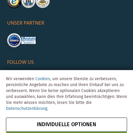
UNSER PARTNER
FOLLOW US
Wir verwenden
Cookies
, um unsere Dienste zu verbessern,
persönliche Angebote zu machen und Ihren Einkauf bei uns zu
verbessern. Wenn Sie keine optionalen Cookies akzeptieren
und auswählen, kann dies Ihre Erfahrung beeinträchtigen. Wenn
Sie mehr wissen möchten, lesen Sie bitte die
Datenschutzerklärung
.
©Skybad 2026 Consulting, Design und Programmierung durch die
Magento-Agentur
Y1 Digital AG
INDIVIDUELLE OPTIONEN
Impressum
AGB
Datenschutz
Vertrag widerrufen