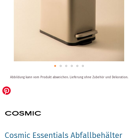
Zum
Abbildung kann vom Produkt abweichen.
Lieferung ohne Zubehör und Dekoration.
Anfang
der
Bildergalerie
springen
Cosmic Essentials Abfallbehälter