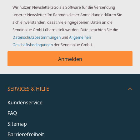
Wir nutzen Newsletter2Go als Software für die Versendung
unserer Newsletter. Im Rahmen dieser Anmeldung erklären Sie
sich einverstanden, dass Ihre eingegebenen Daten an die
Sendinblue GmbH übermittelt werden. Bitte beachten Sie die
Datenschutzbestimmungen
und
Allgemeinen
Geschäftsbedingungen
der Sendinblue GmbH.
Anmelden
SERVICES & HILFE
Kundenservice
FAQ
Sitemap
Barrierefreiheit