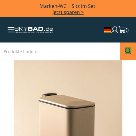
Marken-WC + Sitz im Set.
Jetzt sparen >
(
)
Zum
Ende
der
Bildergalerie
springen