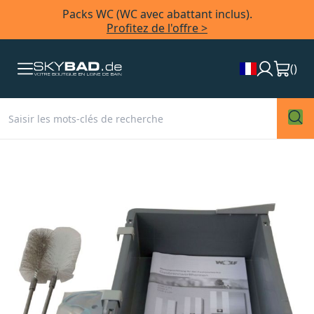
Packs WC (WC avec abattant inclus).
Profitez de l'offre >
(
)
Skip
to
the
end
of
the
images
gallery