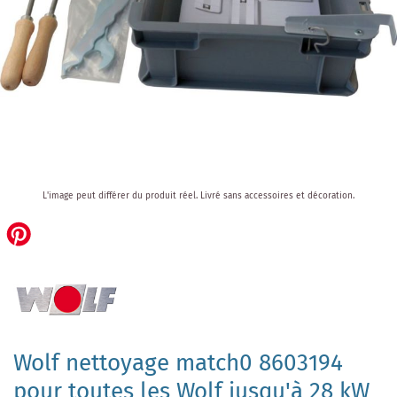
Skip
L'image peut différer du produit réel.
Livré sans accessoires et décoration.
to
the
beginning
of
the
images
gallery
Wolf nettoyage match0 8603194
pour toutes les Wolf jusqu'à 28 kW