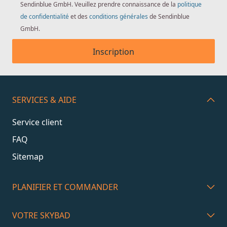
Sendinblue GmbH. Veuillez prendre connaissance de la
politique
de confidentialité
et des
conditions générales
de Sendinblue
GmbH.
Inscription
SERVICES & AIDE
Service client
FAQ
Sitemap
PLANIFIER ET COMMANDER
VOTRE SKYBAD