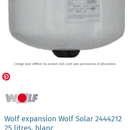
Skip
L'image peut différer du produit réel.
Livré sans accessoires et décoration.
to
the
beginning
of
the
images
gallery
Wolf expansion Wolf Solar 2444212
25 litres, blanc