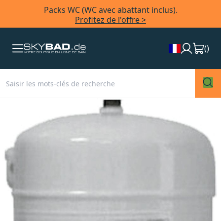
Packs WC (WC avec abattant inclus).
Profitez de l'offre >
(
)
Skip
to
the
end
of
the
images
gallery