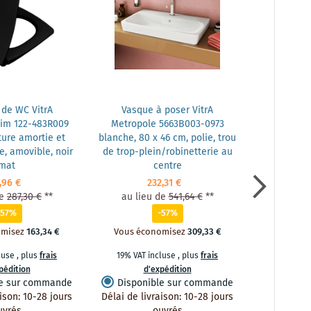
 de WC VitrA
Vasque à poser VitrA
Abattant 
lim 122-483R009
Metropole 5663B003-0973
Metropole
ure amortie et
blanche, 80 x 46 cm, polie, trou
avec mécan
e, amovible, noir
de trop-plein/robinetterie au
amortie e
mat
centre
amovib
,96 €
232,31 €
e
287,30 €
**
au lieu de
541,64 €
**
au lie
-57%
-57%
omisez
163,34 €
Vous économisez
309,33 €
Vous éc
cluse
,
plus
frais
19% VAT incluse
,
plus
frais
19% VAT 
pédition
d'expédition
d
le sur commande
Disponible sur commande
Dispon
aison
:
10-28 jours
Délai de livraison
:
10-28 jours
Délai de li
uvrés
ouvrés