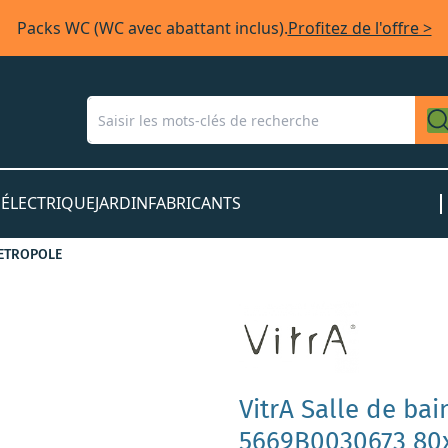
Packs WC (WC avec abattant inclus).
Profitez de l'offre >
S
ÉLECTRIQUE
JARDIN
FABRICANTS
ETROPOLE
VitrA Salle de ba
5669B0030673 80x4