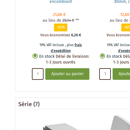
encombrant
80mm, 
21,88 €
12,80
au lieu de
28,14 €
**
au lieu de
-22%
-6
Vous économisez
6,26 €
Vous économ
19% VAT incluse
,
plus
frais
19% VAT inclu
d'expédition
d'expéd
En stock
Délai de livraison
:
En stock
Dél
1-3 jours ouvrés
1-3 jours
Ajouter au panier
Ajoute
Série
(7)