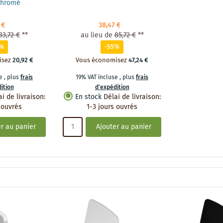
chromé
 €
38,47 €
33,72 €
**
au lieu de
85,72 €
**
2%
-55%
isez
20,92 €
Vous économisez
47,24 €
se
,
plus
frais
19% VAT incluse
,
plus
frais
ition
d'expédition
ai de livraison
:
En stock
Délai de livraison
:
 ouvrés
1-3 jours ouvrés
r au panier
Ajouter au panier