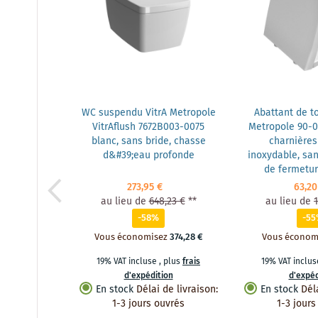
WC suspendu VitrA Metropole
Abattant de to
VitrAflush 7672B003-0075
Metropole 90-0
blanc, sans bride, chasse
charnières
d&#39;eau profonde
inoxydable, s
de fermetur
273,95 €
63,20
au lieu de
648,23 €
**
au lieu de
-58%
-5
Vous économisez
374,28 €
Vous économ
19% VAT incluse
,
plus
frais
19% VAT inclu
d'expédition
d'expéd
En stock
Délai de livraison
:
En stock
Dél
1-3 jours ouvrés
1-3 jours