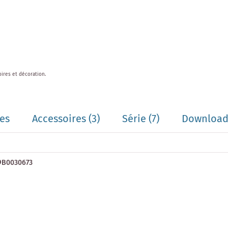
oires et décoration.
es
Accessoires
(3)
Série
(7)
Downloads
69B0030673