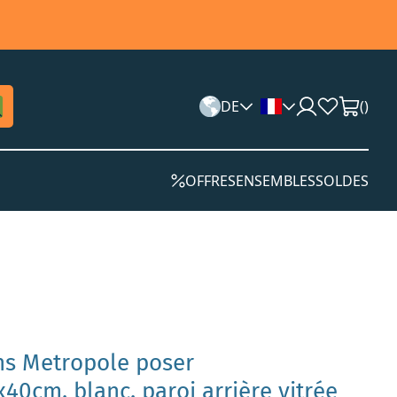
DE
(
)
OFFRES
ENSEMBLES
SOLDES
ins Metropole poser
0cm, blanc, paroi arrière vitrée