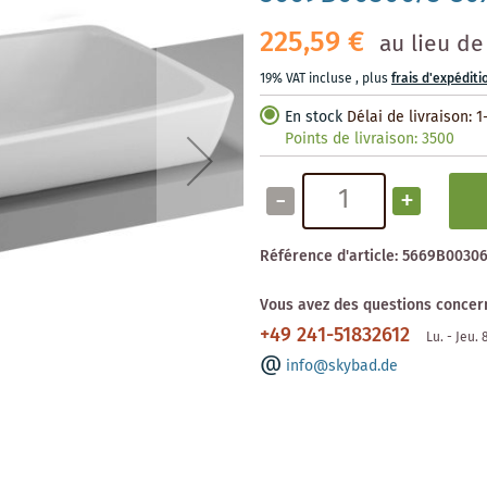
225,59 €
au lieu de
19% VAT incluse
,
plus
frais d'expéditi
En stock
Délai de livraison: 1
Points de livraison:
3500
-
+
Référence d'article:
5669B00306
Vous avez des questions concern
+49 241-51832612
Lu. - Jeu.
info@skybad.de