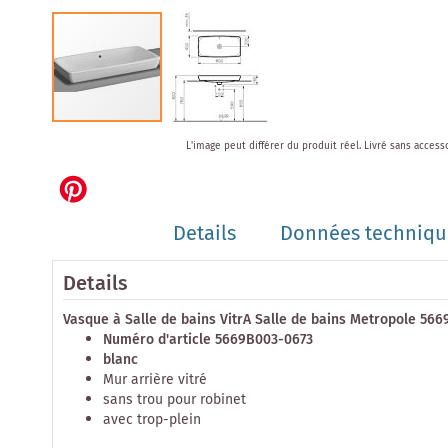
Skip
L'image peut différer du produit réel.
Livré sans access
to
the
beginning
of
Details
Données techniqu
the
images
gallery
Details
Vasque à Salle de bains VitrA Salle de bains Metropole 56
Numéro d'article 5669B003-0673
blanc
Mur arrière vitré
sans trou pour robinet
avec trop-plein