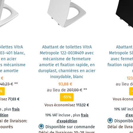
ilettes VitrA
Abattant de toilettes VitrA
Abattant
03-401 blanc,
Metropole 122-003R409 avec
Metropole S
 en acier
mécanisme de fermeture
avec fermet
ans mécanisme
amortie et fixation rapide, en
fixation rapid
e amortie
duroplast, charnières en acier
inoxydable, blanc
 €
123
140,23 €
**
93,88 €
au lieu d
au lieu de
207,00 €
**
5%
-55%
isez
77,03 €
Vous écon
Vous économisez
113,12 €
se
,
plus
frais
19% VAT in
ition
19% VAT incluse
,
plus
frais
d'ex
ai de livraison
:
Disponib
d'expédition
 ouvrés
Disponible sur commande
Délai de livr
Délai de livraison
:
10-28 jours
o