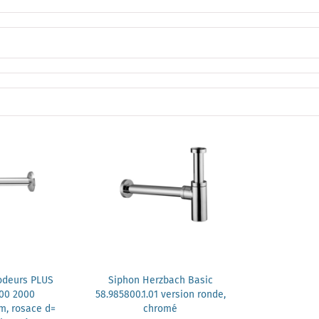
odeurs PLUS
Siphon Herzbach Basic
00 2000
58.985800.1.01 version ronde,
m, rosace d=
chromé