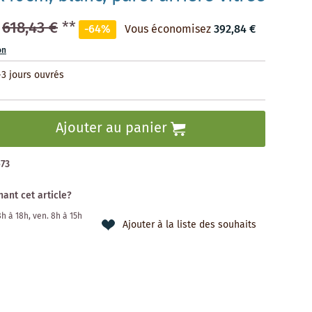
618,43 €
**
-64%
Vous économisez
392,84 €
on
-3 jours ouvrés
Ajouter au panier
73
ant cet article?
 8h à 18h, ven. 8h à 15h
Ajouter à la liste des souhaits