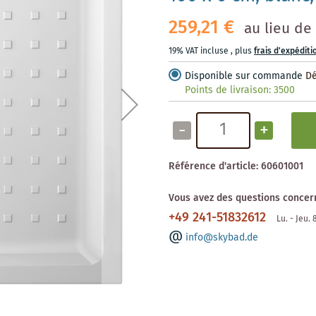
259,21 €
au lieu de
19% VAT incluse
,
plus
frais d'expéditi
Disponible sur commande
Dé
Points de livraison:
3500
-
+
Référence d'article:
60601001
Vous avez des questions concern
+49 241-51832612
Lu. - Jeu.
info@skybad.de