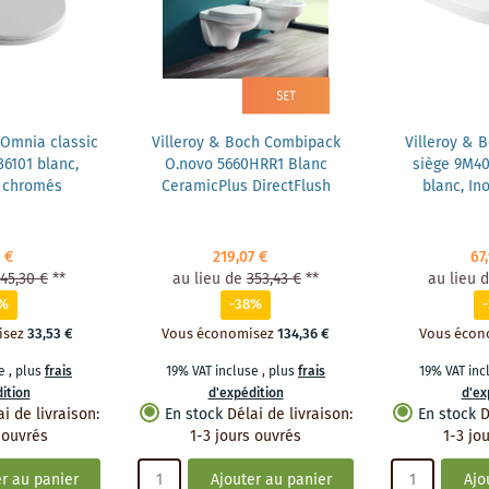
 Omnia classic
Villeroy & Boch Combipack
Villeroy & 
6101 blanc,
O.novo 5660HRR1 Blanc
siège 9M40
s chromés
CeramicPlus DirectFlush
blanc, In
 €
219,07 €
67
145,30 €
**
au lieu de
353,43 €
**
au lieu 
3%
-38%
isez
33,53 €
Vous économisez
134,36 €
Vous écon
se
,
plus
frais
19% VAT incluse
,
plus
frais
19% VAT in
ition
d'expédition
d'ex
ai de livraison
:
En stock
Délai de livraison
:
En stock
D
 ouvrés
1-3 jours ouvrés
1-3 jo
r au panier
Ajouter au panier
Ajo