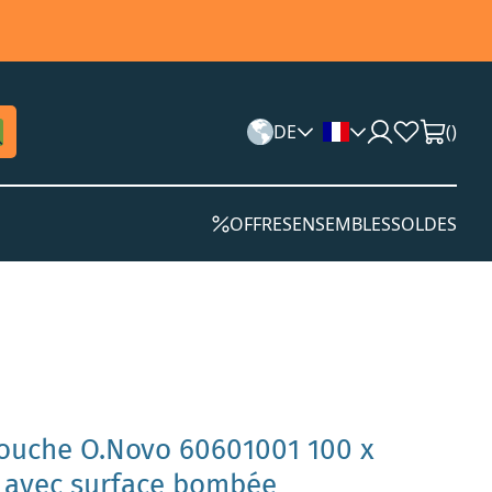
DE
(
)
OFFRES
ENSEMBLES
SOLDES
douche O.Novo 60601001 100 x
, avec surface bombée