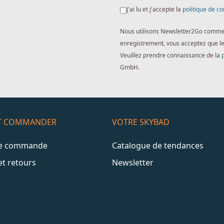
J'ai lu et j'accepte la
politique de co
Nous utilisons Newsletter2Go comme lo
enregistrement, vous acceptez que l
Veuillez prendre connaissance de la
GmbH.
ET COMMANDER
VOTRE SKYBAD
de commande
Catalogue de tendances
et retours
Newsletter