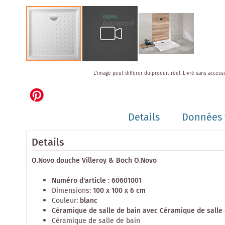
Skip
L'image peut différer du produit réel.
Livré sans access
to
the
beginning
of
Details
Données 
the
images
gallery
Details
O.Novo douche Villeroy & Boch O.Novo
Numéro d'article
:
60601001
Dimensions:
100 x 100 x 6 cm
Couleur:
blanc
Céramique de salle de bain avec Céramique de salle d
Céramique de salle de bain