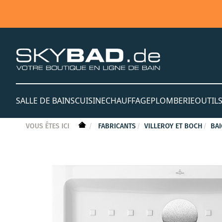
SALLE DE BAINS
CUISINE
CHAUFFAGE
PLOMBERIE
OUTIL
VOUS ÊTES ICI
FABRICANTS
VILLEROY ET BOCH
BAI
Skip
to
the
end
of
the
images
gallery