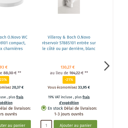
Boch O.Novo WC
Villeroy & Boch O.Novo
Villeroy
6101 compact,
réservoir 5788S101 entrée sur
Combipac
ox charnières
le côté ou par derrière, blanc
cuvette à
,93 €
130,27 €
de
88,30 €
**
au lieu de
164,22 €
**
au lie
-23%
-21%
omisez
20,37 €
Vous économisez
33,95 €
Vous é
cluse
,
plus
frais
19% VAT incluse
,
plus
frais
19% VAT 
pédition
d'expédition
d
élai de livraison
:
En stock
Délai de livraison
:
En stoc
urs ouvrés
1-3 jours ouvrés
1-3 
uter au panier
Ajouter au panier
A