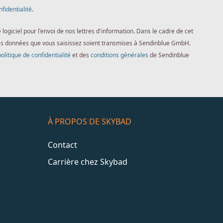
nfidentialité
.
giciel pour l'envoi de nos lettres d'information. Dans le cadre de cet
es données que vous saisissez soient transmises à Sendinblue GmbH.
politique de confidentialité
et des
conditions générales
de Sendinblue
À PROPOS DE SKYBAD
Contact
Carrière chez Skybad