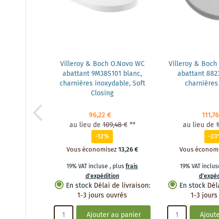
Villeroy & Boch O.Novo WC
Villeroy & Boch
abattant 9M38S101 blanc,
abattant 8823
charnières inoxydable, Soft
charnière
Closing
96,22 €
111,76
au lieu de
109,48 €
**
au lieu de
-12%
-2
Vous économisez
13,26 €
Vous économ
19% VAT incluse
,
plus
frais
19% VAT inclu
d'expédition
d'expéd
En stock
Délai de livraison
:
En stock
Dél
1-3 jours ouvrés
1-3 jours
Ajouter au panier
Ajoute