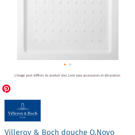
Skip
L'image peut différer du produit réel.
Livré sans accessoires et décoration.
to
the
beginning
of
the
images
gallery
Villeroy & Boch douche O.Novo