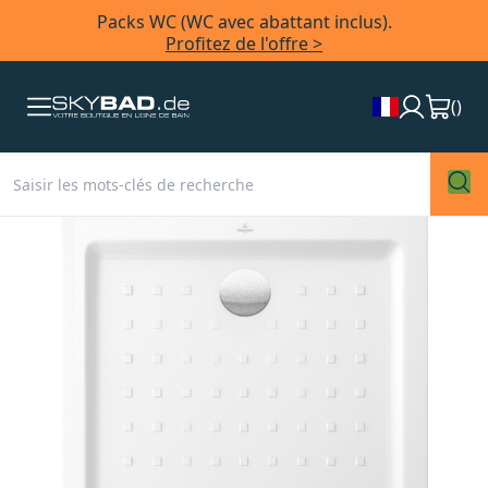
Packs WC (WC avec abattant inclus).
Profitez de l'offre >
(
)
Skip
to
the
end
of
the
images
gallery