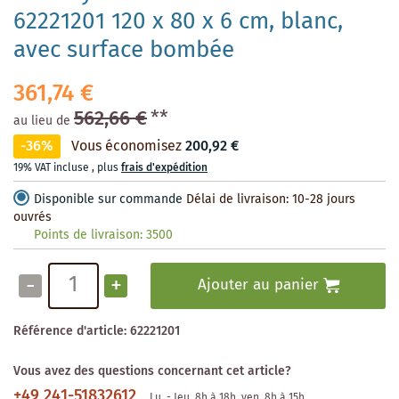
62221201 120 x 80 x 6 cm, blanc,
avec surface bombée
361,74 €
562,66 €
**
au lieu de
-36%
Vous économisez
200,92 €
19% VAT incluse
,
plus
frais d'expédition
Disponible sur commande
Délai de livraison: 10-28 jours
ouvrés
Points de livraison:
3500
-
+
Ajouter au panier
Référence d'article:
62221201
Vous avez des questions concernant cet article?
+49 241-51832612
Lu. - Jeu. 8h à 18h, ven. 8h à 15h