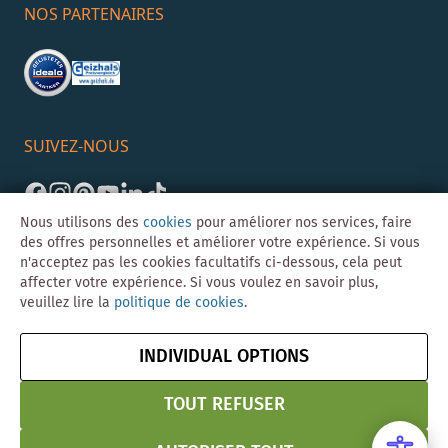
NOS PARTENAIRES
SUIVEZ-NOUS
Nous utilisons des
cookies
pour améliorer nos services, faire
des offres personnelles et améliorer votre expérience. Si vous
n'acceptez pas les cookies facultatifs ci-dessous, cela peut
affecter votre expérience. Si vous voulez en savoir plus,
veuillez lire la
politique de cookies
.
©Skybad 2026 Consulting, Design und Programmierung durch die
Magento-Agentur
Y1 Digital AG
INDIVIDUAL OPTIONS
Mentions
CGV
Confidentialité
Résilier le contrat
légales
& Sécurité
TOUT REFUSER