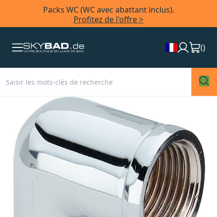
Packs WC (WC avec abattant inclus).
Profitez de l'offre >
(
)
Skip
to
the
end
of
the
images
gallery