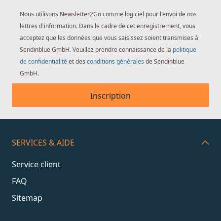
Nous utilisons Newsletter2Go comme logiciel pour l'envoi de nos
lettres d'information. Dans le cadre de cet enregistrement, vous
acceptez que les données que vous saisissez soient transmises à
Sendinblue GmbH. Veuillez prendre connaissance de la
politique
de confidentialité
et des
conditions générales
de Sendinblue
GmbH.
Inscription
SERVICES & AIDE
Service client
FAQ
Sitemap