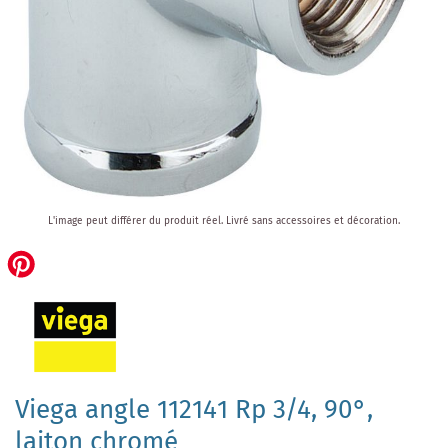
Skip
L'image peut différer du produit réel.
Livré sans accessoires et décoration.
to
the
beginning
of
the
images
gallery
Viega angle 112141 Rp 3/4, 90°,
laiton chromé