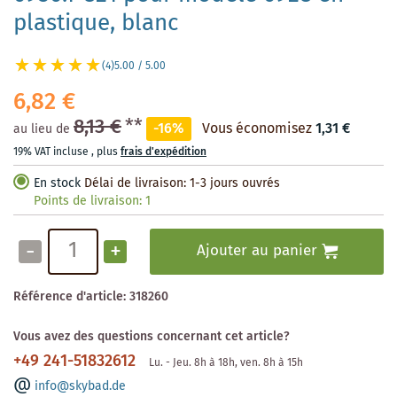
plastique, blanc
(4)
5.00 / 5.00
6,82 €
8,13 €
**
-16%
Vous économisez
1,31 €
au lieu de
19% VAT incluse
,
plus
frais d'expédition
En stock
Délai de livraison: 1-3 jours ouvrés
Points de livraison:
1
-
+
Ajouter au panier
Référence d'article:
318260
Vous avez des questions concernant cet article?
+49 241-51832612
Lu. - Jeu. 8h à 18h, ven. 8h à 15h
info@skybad.de