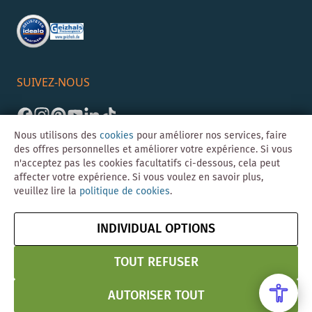
SUIVEZ-NOUS
Nous utilisons des
cookies
pour améliorer nos services, faire
des offres personnelles et améliorer votre expérience. Si vous
n'acceptez pas les cookies facultatifs ci-dessous, cela peut
affecter votre expérience. Si vous voulez en savoir plus,
veuillez lire la
politique de cookies
.
©Skybad 2026 Consulting, Design und Programmierung durch die
Magento-Agentur
Y1 Digital AG
INDIVIDUAL OPTIONS
Mentions
CGV
Confidentialité
Résilier le contrat
légales
& Sécurité
TOUT REFUSER
AUTORISER TOUT