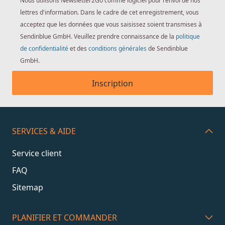
Nous utilisons Newsletter2Go comme logiciel pour l'envoi de nos
lettres d'information. Dans le cadre de cet enregistrement, vous
acceptez que les données que vous saisissez soient transmises à
Sendinblue GmbH. Veuillez prendre connaissance de la
politique
de confidentialité
et des
conditions générales
de Sendinblue
GmbH.
Inscription
SERVICES & AIDE
Service client
FAQ
Sitemap
PLANIFIER ET COMMANDER