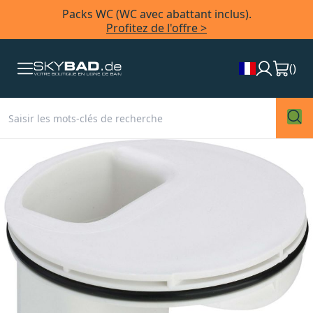
Packs WC (WC avec abattant inclus).
Profitez de l'offre >
(
)
Skip
to
the
end
of
the
images
gallery