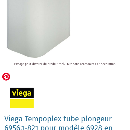
Skip
L'image peut différer du produit réel.
Livré sans accessoires et décoration.
to
the
beginning
of
the
images
gallery
Viega Tempoplex tube plongeur
6956.1-821 pour modèle 6928 en