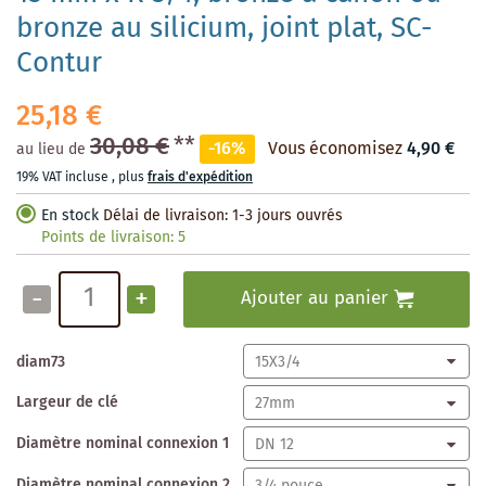
bronze au silicium, joint plat, SC-
Contur
25,18 €
30,08 €
**
-16%
Vous économisez
4,90 €
au lieu de
19% VAT incluse
,
plus
frais d'expédition
En stock
Délai de livraison: 1-3 jours ouvrés
Points de livraison:
5
-
+
Ajouter au panier
diam73
Largeur de clé
Diamètre nominal connexion 1
Diamètre nominal connexion 2