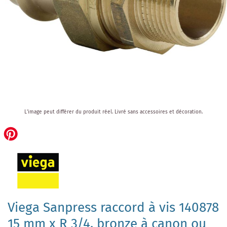
Skip
L'image peut différer du produit réel.
Livré sans accessoires et décoration.
to
the
beginning
of
the
images
gallery
Viega Sanpress raccord à vis 140878
15 mm x R 3/4, bronze à canon ou