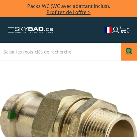
Packs WC (WC avec abattant inclus).
Profitez de l'offre >
(
)
Skip
to
the
end
of
the
images
gallery