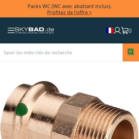
Packs WC (WC avec abattant inclus).
Profitez de l'offre >
(
)
Skip
to
the
end
of
the
images
gallery