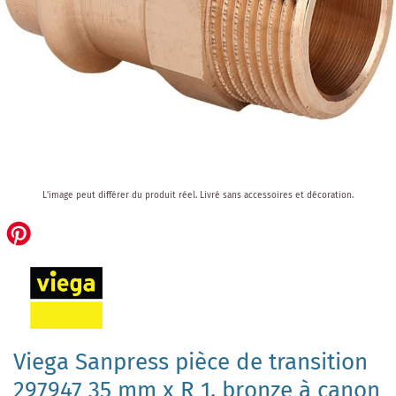
Skip
L'image peut différer du produit réel.
Livré sans accessoires et décoration.
to
the
beginning
of
the
images
gallery
Viega Sanpress pièce de transition
297947 35 mm x R 1, bronze à canon