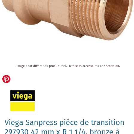
Skip
L'image peut différer du produit réel.
Livré sans accessoires et décoration.
to
the
beginning
of
the
images
gallery
Viega Sanpress pièce de transition
297930 42 mm x R 1 1/4, bronze à