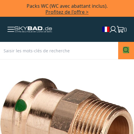
Packs WC (WC avec abattant inclus).
Profitez de l'offre >
(
)
Skip
to
the
end
of
the
images
gallery