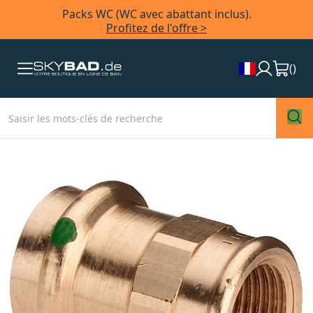
Packs WC (WC avec abattant inclus).
Profitez de l'offre >
(
)
Skip
to
the
end
of
the
images
gallery