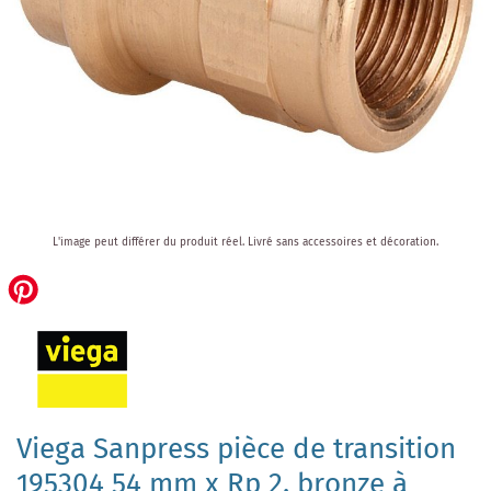
Skip
L'image peut différer du produit réel.
Livré sans accessoires et décoration.
to
the
beginning
of
the
images
gallery
Viega Sanpress pièce de transition
195304 54 mm x Rp 2, bronze à