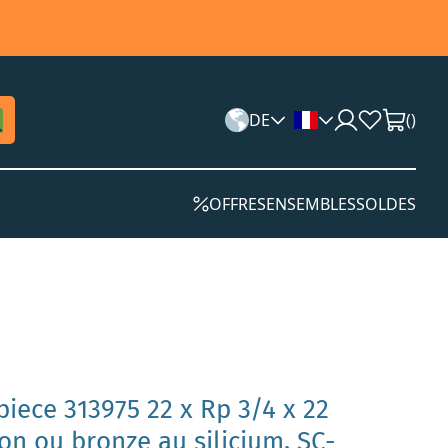
DE
(
)
OFFRES
ENSEMBLES
SOLDES
piece 313975 22 x Rp 3/4 x 22
n ou bronze au silicium, SC-