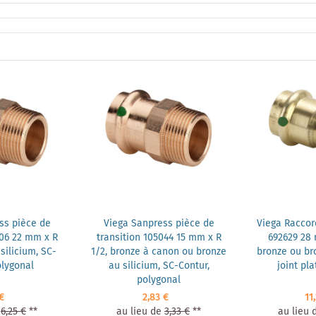
ss pièce de
Viega Sanpress pièce de
Viega Raccor
306 22 mm x R
transition 105044 15 mm x R
692629 28 
silicium, SC-
1/2, bronze à canon ou bronze
bronze ou bro
olygonal
au silicium, SC-Contur,
joint pla
polygonal
€
2,83 €
11
6,25 €
**
au lieu de
3,33 €
**
au lieu 