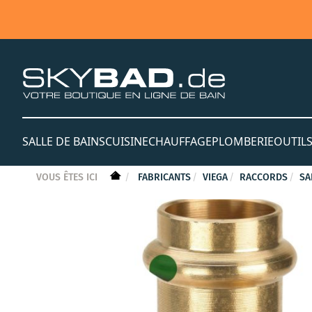
SALLE DE BAINS
CUISINE
CHAUFFAGE
PLOMBERIE
OUTIL
VOUS ÊTES ICI
FABRICANTS
VIEGA
RACCORDS
SA
Skip
to
the
end
of
the
images
gallery