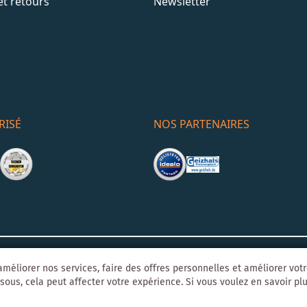
et retours
Newsletter
RISÉ
NOS PARTENAIRES
Mentions léga
o-Agentur
Y1 Digital AG
méliorer nos services, faire des offres personnelles et améliorer vot
sous, cela peut affecter votre expérience. Si vous voulez en savoir plus