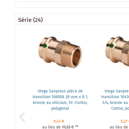
Série
(24)
Viega Sanpress pièce de
Viega Sanpre
transition 106508 28 mm x R 1,
transition 104
bronze au silicium, SC-Contur,
3/4, bronze au 
polygonal
Contur, p
9,47 €
5,27 
au lieu de
11,32 €
**
au lieu de