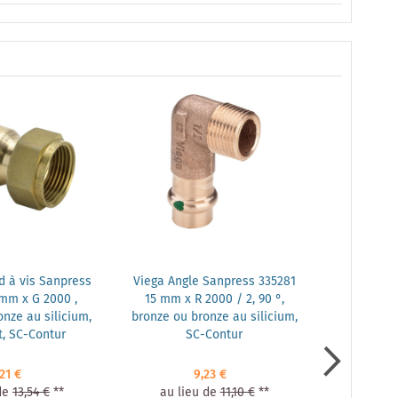
d à vis Sanpress
Viega Angle Sanpress 335281
Disque mu
mm x G 2000 ,
15 mm x R 2000 / 2, 90 °,
107345 15 
nze au silicium,
bronze ou bronze au silicium,
à canon ou 
t, SC-Contur
SC-Contur
,21 €
9,23 €
de
13,54 €
**
au lieu de
11,10 €
**
au lie