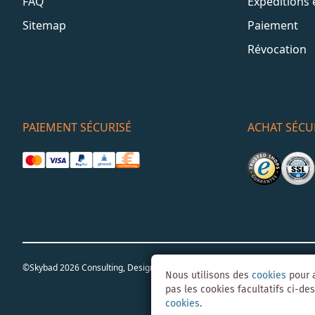
FAQ
Expéditions 
Sitemap
Paiement
Révocation
PAIEMENT SÉCURISÉ
ACHAT SÉCU
©Skybad 2026 Consulting, Design und Programmierung durch die Magent
Nous utilisons des
cookies
pour a
pas les cookies facultatifs ci-des
cookies
.