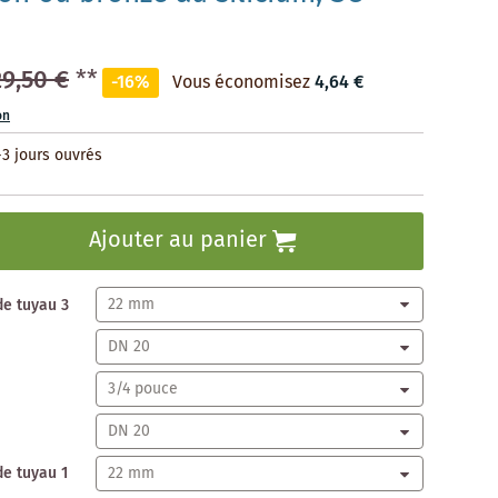
29,50 €
**
-16%
Vous économisez
4,64 €
on
-3 jours ouvrés
Ajouter au panier
de tuyau 3
de tuyau 1