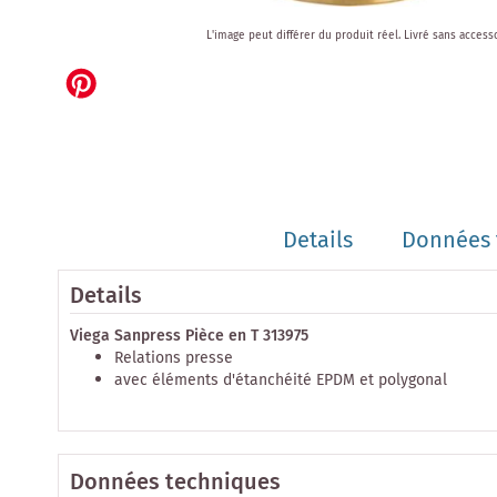
Skip
L'image peut différer du produit réel.
Livré sans access
to
the
beginning
of
the
images
gallery
Details
Données 
Details
Viega Sanpress Pièce en T 313975
Relations presse
avec éléments d'étanchéité EPDM et polygonal
Données techniques