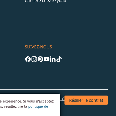
Carrière chez Skybad
SUIVEZ-NOUS
les
CGV
Confidentialité & Sécurité
Résilier le contrat
re expérience. Si vous n'acceptez
, veuillez lire la
politique de