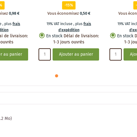
%
-15%
isez
0,98 €
Vous économisez
0,50 €
Vous éco
se
,
plus
frais
19% VAT incluse
,
plus
frais
19% VAT in
ition
d'expédition
d'ex
ai de livraison
:
En stock
Délai de livraison
:
En stock
D
 ouvrés
1-3 jours ouvrés
1-3 jo
r au panier
Ajouter au panier
Ajo
2.2 Mo)