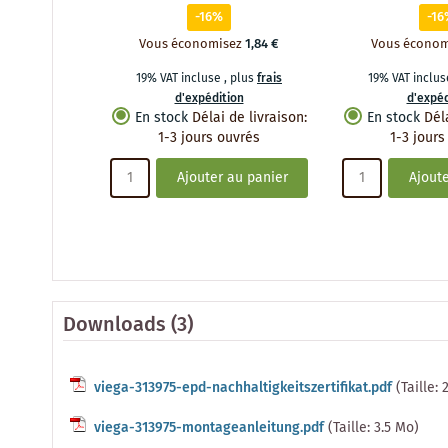
-16%
-16
Vous économisez
1,84 €
Vous économ
19% VAT incluse
,
plus
frais
19% VAT inclu
d'expédition
d'expéd
En stock
Délai de livraison
:
En stock
Dél
1-3 jours ouvrés
1-3 jours
Ajouter au panier
Ajoute
Downloads (3)
viega-313975-epd-nachhaltigkeitszertifikat.pdf
(Taille: 
viega-313975-montageanleitung.pdf
(Taille: 3.5 Mo)