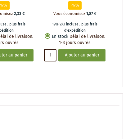
-17%
-17%
nomisez
2,33 €
Vous économisez
1,87 €
Vous é
cluse
,
plus
frais
19% VAT incluse
,
plus
frais
19% VAT 
pédition
d'expédition
d
élai de livraison
:
En stock
Délai de livraison
:
En stoc
urs ouvrés
1-3 jours ouvrés
1-3 
uter au panier
Ajouter au panier
A