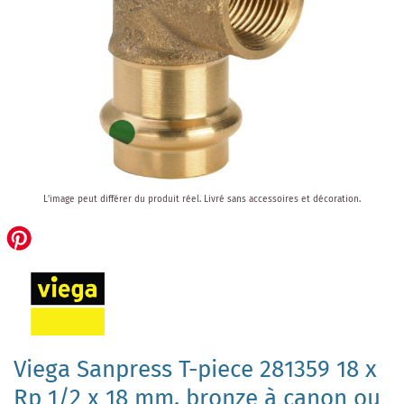
Skip
L'image peut différer du produit réel.
Livré sans accessoires et décoration.
to
the
beginning
of
the
images
gallery
Viega Sanpress T-piece 281359 18 x
Rp 1/2 x 18 mm, bronze à canon ou