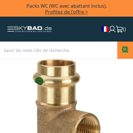
Packs WC (WC avec abattant inclus).
Profitez de l'offre >
(
)
Skip
to
the
end
of
the
images
gallery