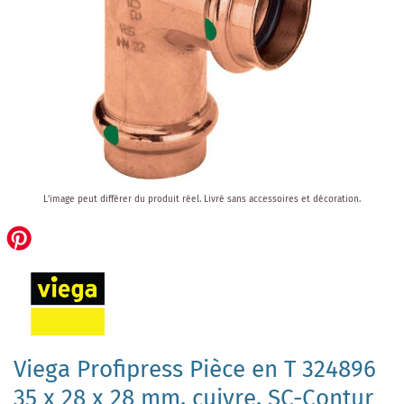
Skip
L'image peut différer du produit réel.
Livré sans accessoires et décoration.
to
the
beginning
of
the
images
gallery
Viega Profipress Pièce en T 324896
35 x 28 x 28 mm, cuivre, SC-Contur