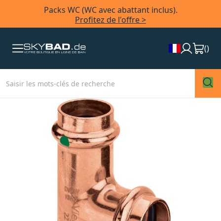
Packs WC (WC avec abattant inclus).
Profitez de l'offre >
(
)
Skip
to
the
end
of
the
images
gallery