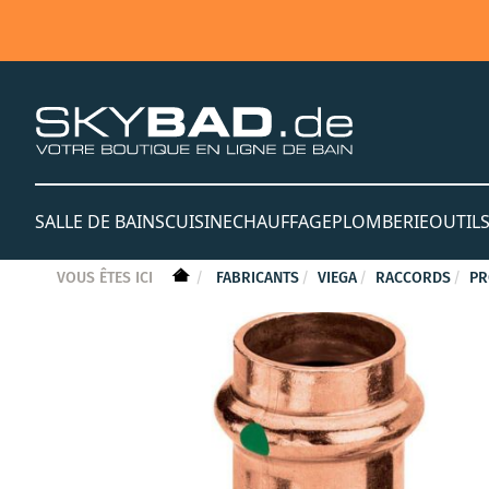
SALLE DE BAINS
CUISINE
CHAUFFAGE
PLOMBERIE
OUTIL
VOUS ÊTES ICI
FABRICANTS
VIEGA
RACCORDS
PR
Skip
to
the
end
of
the
images
gallery