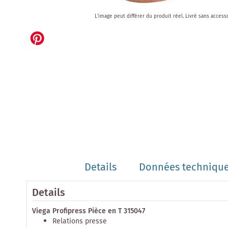
Skip
L'image peut différer du produit réel.
Livré sans access
to
the
beginning
of
the
images
gallery
Details
Données techniqu
Details
Viega Profipress Pièce en T 315047
Relations presse