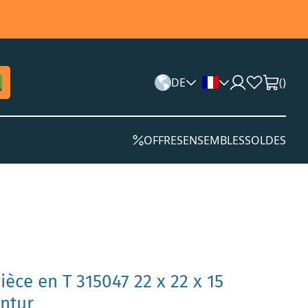
DE
(
)
OFFRES
ENSEMBLES
SOLDES
ièce en T 315047 22 x 22 x 15
ntur