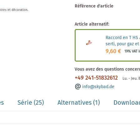
Référence d'article
oires et décoration.
Article alternatif:
Raccord en T HS 
serti, pour gaz e
9,60 €
19% VAT 
Vous avez des questions concern
+49 241-51832612
Lu. - Jeu.
info@skybad.de
es
Série
(25)
Alternatives
(1)
Download