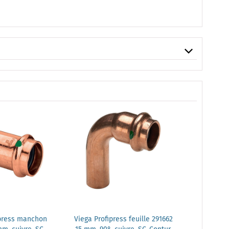
ipress manchon
Viega Profipress feuille 291662
Viega Profi