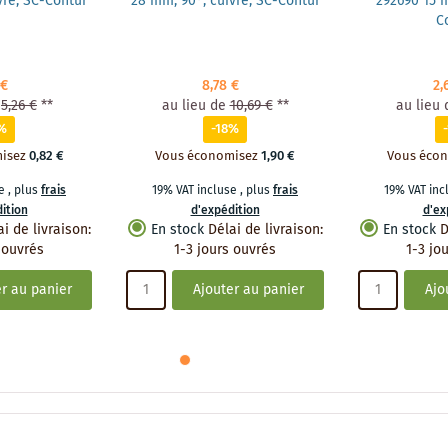
vre, SC-Contur
28 mm, 90°, cuivre, SC-Contur
292690 15 m
C
 €
8,78 €
2,
5,26 €
**
au lieu de
10,69 €
**
au lieu 
%
-18%
isez
0,82 €
Vous économisez
1,90 €
Vous éco
se
,
plus
frais
19% VAT incluse
,
plus
frais
19% VAT in
ition
d'expédition
d'ex
ai de livraison
:
En stock
Délai de livraison
:
En stock
D
 ouvrés
1-3 jours ouvrés
1-3 jo
r au panier
Ajouter au panier
Ajo