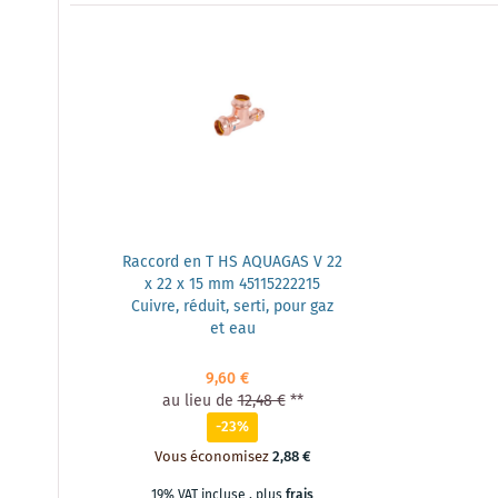
Raccord en T HS AQUAGAS V 22
x 22 x 15 mm 45115222215
Cuivre, réduit, serti, pour gaz
et eau
9,60 €
au lieu de
12,48 €
**
-23%
Vous économisez
2,88 €
19% VAT incluse
,
plus
frais