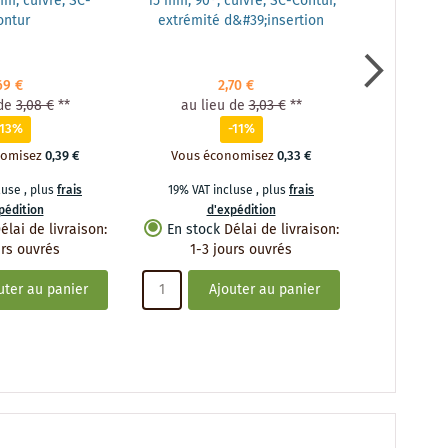
m, cuivre, SC-
15 mm, 90°, cuivre, SC-Contur,
18 mm, 90°
ontur
extrémité d&#39;insertion
69 €
2,70 €
de
3,08 €
**
au lieu de
3,03 €
**
au li
-13%
-11%
nomisez
0,39 €
Vous économisez
0,33 €
Vous é
cluse
,
plus
frais
19% VAT incluse
,
plus
frais
19% VAT 
pédition
d'expédition
d
élai de livraison
:
En stock
Délai de livraison
:
En stoc
urs ouvrés
1-3 jours ouvrés
1-3 
uter au panier
Ajouter au panier
A