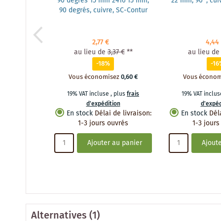
90 degrés 15 mm 2416 15 mm,
22 mm, 90°, cui
90 degrés, cuivre, SC-Contur
2,77 €
4,44
au lieu de
3,37 €
**
au lieu de
-18%
-16
Vous économisez
0,60 €
Vous économ
19% VAT incluse
,
plus
frais
19% VAT inclu
d'expédition
d'expéd
En stock
Délai de livraison
:
En stock
Dél
1-3 jours ouvrés
1-3 jours
Ajouter au panier
Ajoute
Alternatives
(1)