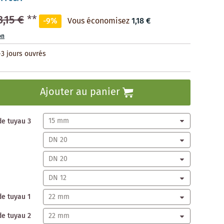
3,15 €
**
-9%
Vous économisez
1,18 €
on
-3 jours ouvrés
Ajouter au panier
de tuyau 3
de tuyau 1
de tuyau 2