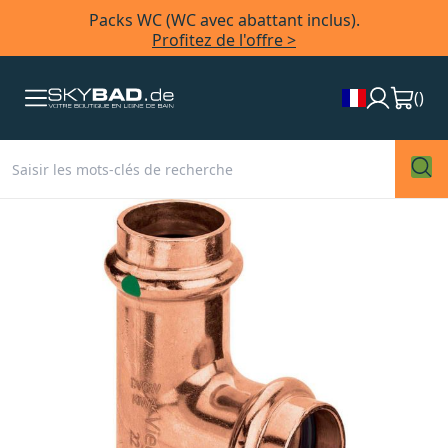
Packs WC (WC avec abattant inclus).
Profitez de l'offre >
(
)
Skip
to
the
end
of
the
images
gallery