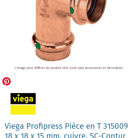
Skip
L'image peut différer du produit réel.
Livré sans accessoires et décoration.
to
the
beginning
of
the
images
gallery
Viega Profipress Pièce en T 315009
18 x 18 x 15 mm, cuivre, SC-Contur