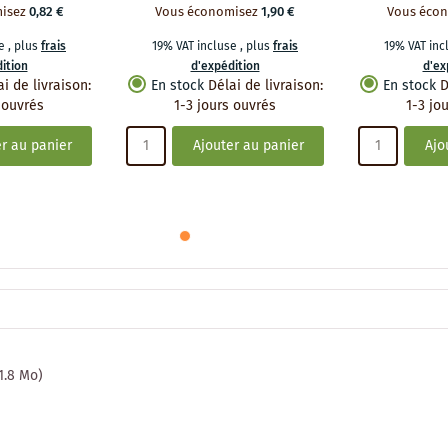
isez
0,82 €
Vous économisez
1,90 €
Vous éco
se
,
plus
frais
19% VAT incluse
,
plus
frais
19% VAT in
ition
d'expédition
d'ex
ai de livraison
:
En stock
Délai de livraison
:
En stock
D
 ouvrés
1-3 jours ouvrés
1-3 jo
r au panier
Ajouter au panier
Ajo
 1.8 Mo)