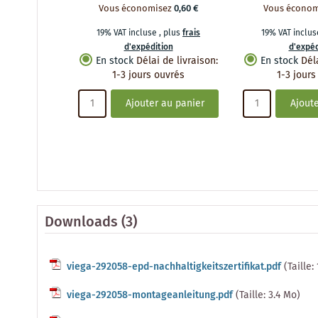
Vous économisez
0,60 €
Vous économ
19% VAT incluse
,
plus
frais
19% VAT inclu
d'expédition
d'expéd
En stock
Délai de livraison
:
En stock
Dél
1-3 jours ouvrés
1-3 jours
Ajouter au panier
Ajoute
Downloads (3)
viega-292058-epd-nachhaltigkeitszertifikat.pdf
(Taille:
viega-292058-montageanleitung.pdf
(Taille: 3.4 Mo)