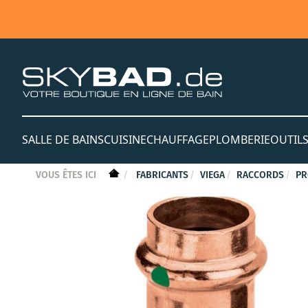
SALLE DE BAINS
CUISINE
CHAUFFAGE
PLOMBERIE
OUTIL
VOUS ÊTES ICI
FABRICANTS
VIEGA
RACCORDS
PR
Skip
to
the
end
of
the
images
gallery