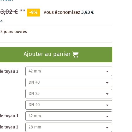
43,02 €
**
-9%
Vous économisez
3,93 €
on
-3 jours ouvrés
Ajouter au panier
de tuyau 3
de tuyau 1
de tuyau 2