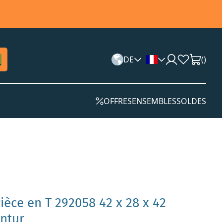
DE
(
)
OFFRES
ENSEMBLES
SOLDES
ièce en T 292058 42 x 28 x 42
ntur