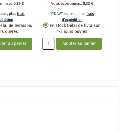
nomisez
0,39 €
Vous économisez
0,33 €
Vous é
cluse
,
plus
frais
19% VAT incluse
,
plus
frais
19% VAT 
pédition
d'expédition
d
élai de livraison
:
En stock
Délai de livraison
:
En stoc
urs ouvrés
1-3 jours ouvrés
1-3 
uter au panier
Ajouter au panier
A