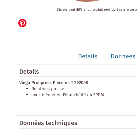
Skip
L'image peut différer du produit réel.
Livré sans access
to
the
beginning
of
the
images
gallery
Details
Données 
Details
Viega Profipress Pièce en T 292058
Relations presse
avec éléments d'étanchéité en EPDM
Données techniques