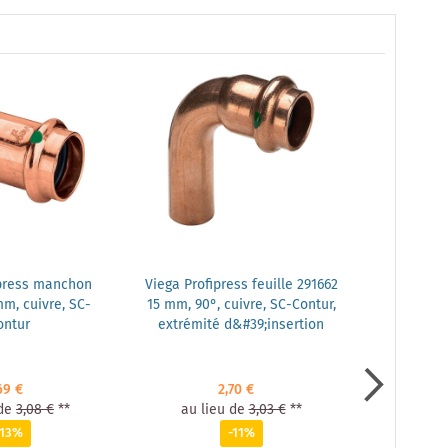
ipress manchon
Viega Profipress feuille 291662
Viega Profi
m, cuivre, SC-
15 mm, 90°, cuivre, SC-Contur,
18 mm, 90°
ontur
extrémité d&#39;insertion
69 €
2,70 €
de
3,08 €
**
au lieu de
3,03 €
**
au li
-13%
-11%