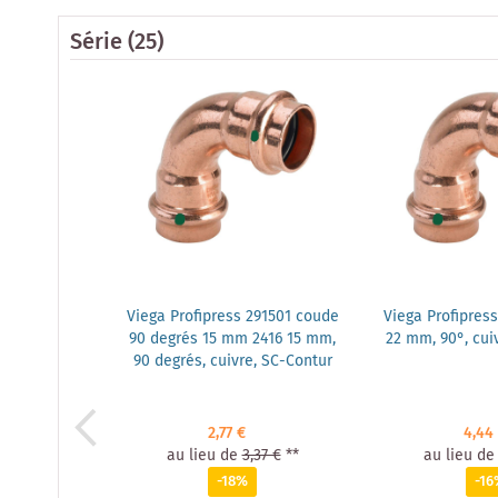
Série
(25)
Viega Profipress 291501 coude
Viega Profipress
90 degrés 15 mm 2416 15 mm,
22 mm, 90°, cui
90 degrés, cuivre, SC-Contur
2,77 €
4,44
au lieu de
3,37 €
**
au lieu de
-18%
-16