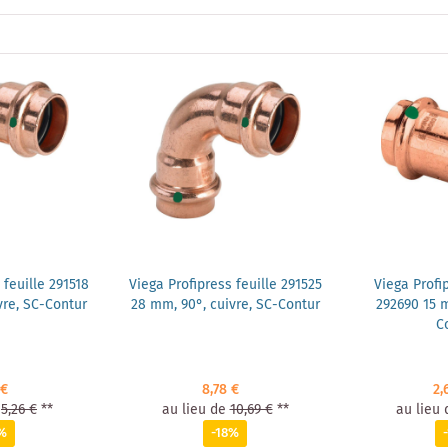
 feuille 291518
Viega Profipress feuille 291525
Viega Prof
vre, SC-Contur
28 mm, 90°, cuivre, SC-Contur
292690 15 m
C
 €
8,78 €
2,
5,26 €
**
au lieu de
10,69 €
**
au lieu 
%
-18%