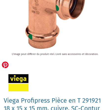
Skip
L'image peut différer du produit réel.
Livré sans accessoires et décoration.
to
the
beginning
of
the
images
gallery
Viega Profipress Pièce en T 291921
18 x 15 x 15 mm, cuivre, SC-Contur