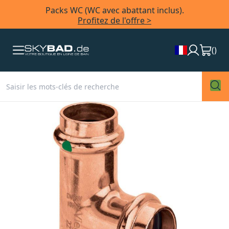
Packs WC (WC avec abattant inclus).
Profitez de l'offre >
(
)
Skip
to
the
end
of
the
images
gallery