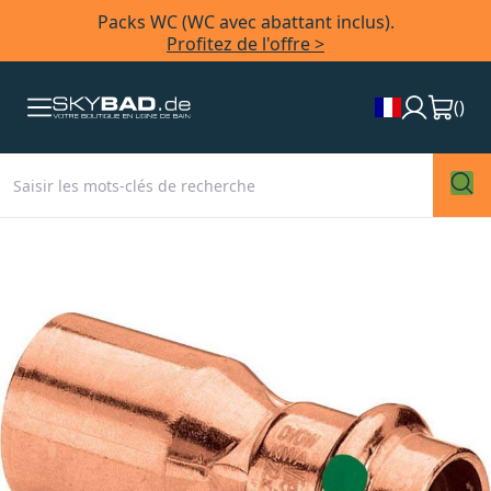
Packs WC (WC avec abattant inclus).
Profitez de l'offre >
(
)
Skip
to
the
end
of
the
images
gallery