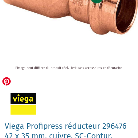
Skip
L'image peut différer du produit réel.
Livré sans accessoires et décoration.
to
the
beginning
of
the
images
gallery
Viega Profipress réducteur 296476
42 x 35 mm, cuivre, SC-Contur,