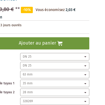
0,80 €
**
-10%
Vous économisez
2,03 €
on
-3 jours ouvrés
Ajouter au panier
de tuyau 1
de tuyau 2