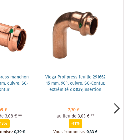
ipress manchon
Viega Profipress feuille 291662
Viega Profi
m, cuivre, SC-
15 mm, 90°, cuivre, SC-Contur,
18 mm, 90°
ontur
extrémité d&#39;insertion
69 €
2,70 €
de
3,08 €
**
au lieu de
3,03 €
**
au li
-13%
-11%
nomisez
0,39 €
Vous économisez
0,33 €
Vous é