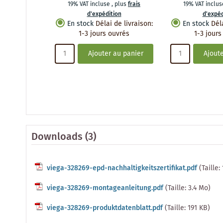
19% VAT incluse
,
plus
frais
19% VAT inclu
d'expédition
d'expéd
En stock
Délai de livraison
:
En stock
Dél
1-3 jours ouvrés
1-3 jours
Ajouter au panier
Ajoute
Downloads (3)
viega-328269-epd-nachhaltigkeitszertifikat.pdf
(Taille:
viega-328269-montageanleitung.pdf
(Taille: 3.4 Mo)
viega-328269-produktdatenblatt.pdf
(Taille: 191 KB)