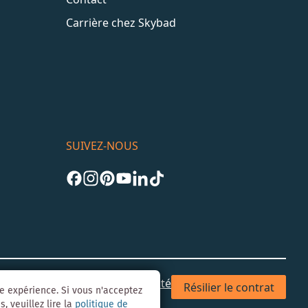
Carrière chez Skybad
SUIVEZ-NOUS
les
CGV
Confidentialité & Sécurité
Résilier le contrat
re expérience. Si vous n'acceptez
, veuillez lire la
politique de