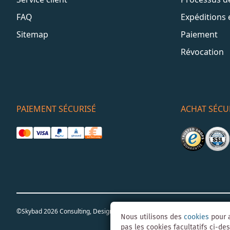
FAQ
Expéditions 
Sitemap
Paiement
Révocation
PAIEMENT SÉCURISÉ
ACHAT SÉCU
©Skybad 2026 Consulting, Design und Programmierung durch die Magent
Nous utilisons des
cookies
pour a
pas les cookies facultatifs ci-des