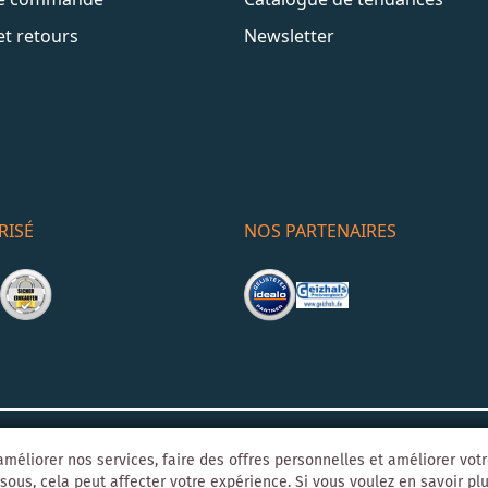
et retours
Newsletter
RISÉ
NOS PARTENAIRES
Mentions léga
o-Agentur
Y1 Digital AG
méliorer nos services, faire des offres personnelles et améliorer vot
sous, cela peut affecter votre expérience. Si vous voulez en savoir plus