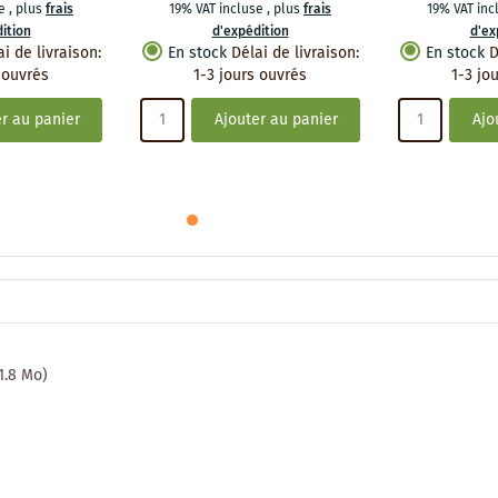
se
,
plus
frais
19% VAT incluse
,
plus
frais
19% VAT in
ition
d'expédition
d'ex
ai de livraison
:
En stock
Délai de livraison
:
En stock
D
 ouvrés
1-3 jours ouvrés
1-3 jo
r au panier
Ajouter au panier
Ajo
 1.8 Mo)