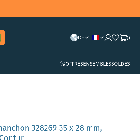
DE
(
)
OFFRES
ENSEMBLES
SOLDES
 manchon 328269 35 x 28 mm,
-Contur