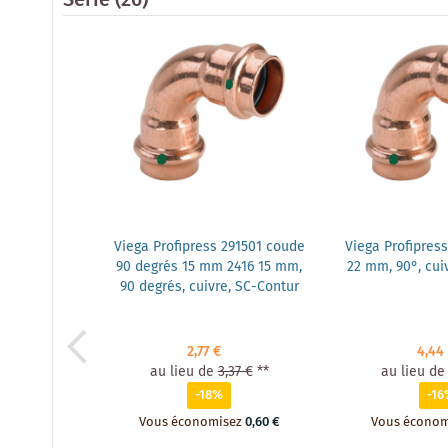
Série
(26)
Viega Profipress 291501 coude
Viega Profipress
90 degrés 15 mm 2416 15 mm,
22 mm, 90°, cui
90 degrés, cuivre, SC-Contur
2,77 €
4,44
au lieu de
3,37 €
**
au lieu de
-18%
-16
Vous économisez
0,60 €
Vous économ