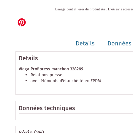
Skip
L'image peut différer du produit réel.
Livré sans access
to
the
beginning
of
the
images
Details
Données 
gallery
Details
Viega Profipress manchon 328269
Relations presse
avec éléments d'étanchéité en EPDM
Données techniques