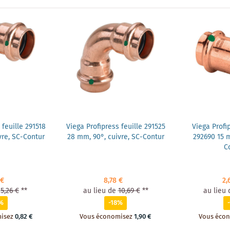
 feuille 291518
Viega Profipress feuille 291525
Viega Prof
vre, SC-Contur
28 mm, 90°, cuivre, SC-Contur
292690 15 m
C
 €
8,78 €
2,
5,26 €
**
au lieu de
10,69 €
**
au lieu 
%
-18%
isez
0,82 €
Vous économisez
1,90 €
Vous éco