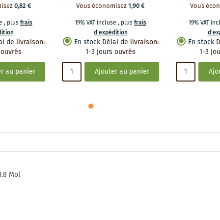
isez
0,82 €
Vous économisez
1,90 €
Vous éco
se
,
plus
frais
19% VAT incluse
,
plus
frais
19% VAT in
ition
d'expédition
d'ex
ai de livraison
:
En stock
Délai de livraison
:
En stock
D
 ouvrés
1-3 jours ouvrés
1-3 jo
r au panier
Ajouter au panier
Ajo
 1.8 Mo)