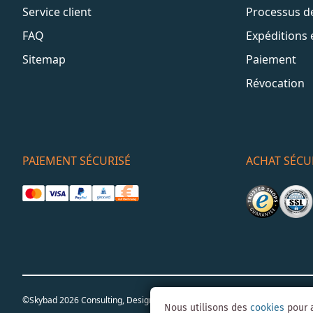
Service client
Processus 
FAQ
Expéditions 
Sitemap
Paiement
Révocation
PAIEMENT SÉCURISÉ
ACHAT SÉCU
©Skybad 2026 Consulting, Design und Programmierung durch die Magent
Nous utilisons des
cookies
pour a