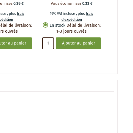
nomisez
0,39 €
Vous économisez
0,33 €
Vous é
cluse
,
plus
frais
19% VAT incluse
,
plus
frais
19% VAT 
pédition
d'expédition
d
élai de livraison
:
En stock
Délai de livraison
:
En stoc
urs ouvrés
1-3 jours ouvrés
1-3 
uter au panier
Ajouter au panier
A