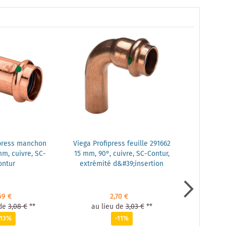
ipress manchon
Viega Profipress feuille 291662
Viega Profi
m, cuivre, SC-
15 mm, 90°, cuivre, SC-Contur,
18 mm, 90°
ontur
extrémité d&#39;insertion
69 €
2,70 €
de
3,08 €
**
au lieu de
3,03 €
**
au li
-13%
-11%