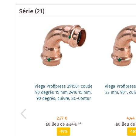
Série
(21)
Viega Profipress 291501 coude
Viega Profipress
90 degrés 15 mm 2416 15 mm,
22 mm, 90°, cui
90 degrés, cuivre, SC-Contur
2,77 €
4,44
au lieu de
3,37 €
**
au lieu de
-18%
-16