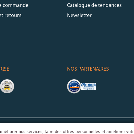
de commande
Catalogue de tendances
et retours
Newsletter
RISÉ
NOS PARTENAIRES
Mentions léga
o-Agentur
Y1 Digital AG
méliorer nos services, faire des offres personnelles et améliorer vot