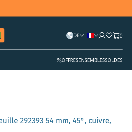
DE
(
)
OFFRES
ENSEMBLES
SOLDES
euille 292393 54 mm, 45°, cuivre,