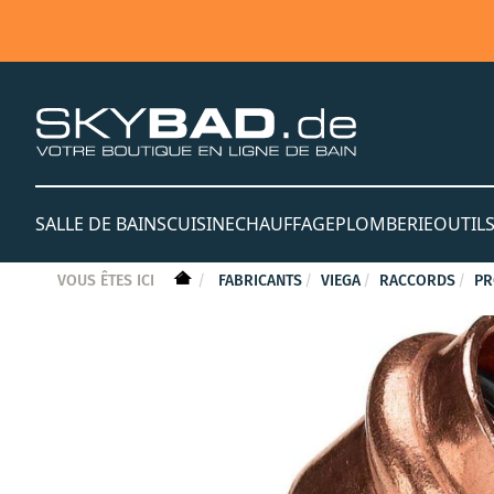
SALLE DE BAINS
CUISINE
CHAUFFAGE
PLOMBERIE
OUTIL
VOUS ÊTES ICI
FABRICANTS
VIEGA
RACCORDS
PR
Skip
to
the
end
of
the
images
gallery