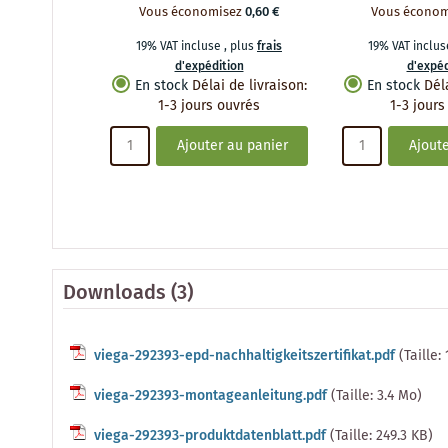
Vous économisez
0,60 €
Vous économ
19% VAT incluse
,
plus
frais
19% VAT inclu
d'expédition
d'expéd
En stock
Délai de livraison
:
En stock
Dél
1-3 jours ouvrés
1-3 jours
Ajouter au panier
Ajoute
Downloads (3)
viega-292393-epd-nachhaltigkeitszertifikat.pdf
(Taille:
viega-292393-montageanleitung.pdf
(Taille: 3.4 Mo)
viega-292393-produktdatenblatt.pdf
(Taille: 249.3 KB)