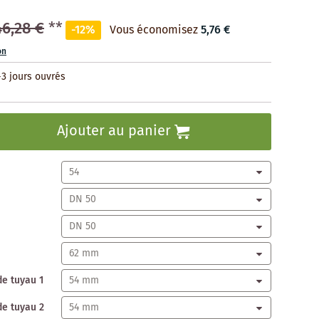
46,28 €
**
-12%
Vous économisez
5,76 €
on
-3 jours ouvrés
Ajouter au panier
de tuyau 1
de tuyau 2