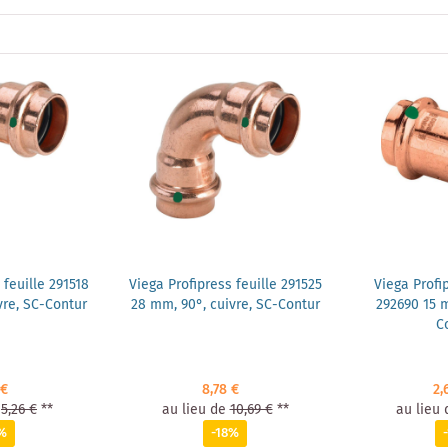
 feuille 291518
Viega Profipress feuille 291525
Viega Prof
vre, SC-Contur
28 mm, 90°, cuivre, SC-Contur
292690 15 m
C
 €
8,78 €
2,
5,26 €
**
au lieu de
10,69 €
**
au lieu 
%
-18%