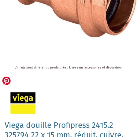
Skip
L'image peut différer du produit réel.
Livré sans accessoires et décoration.
to
the
beginning
of
the
images
gallery
Viega douille Profipress 2415.2
325794 22 x 15 mm, réduit, cuivre,