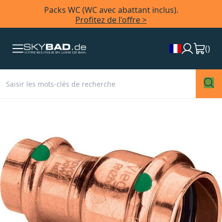
Packs WC (WC avec abattant inclus).
Profitez de l'offre >
(
)
Skip
to
the
end
of
the
images
gallery