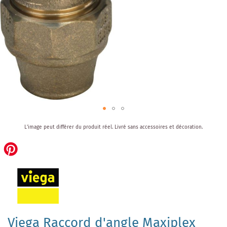
Skip
L'image peut différer du produit réel.
Livré sans accessoires et décoration.
to
the
beginning
of
the
images
gallery
Viega Raccord d'angle Maxiplex