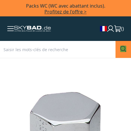
Packs WC (WC avec abattant inclus).
Profitez de l'offre >
(
)
Skip
to
the
end
of
the
images
gallery