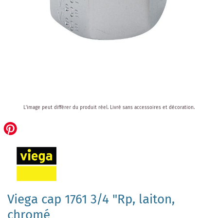
Skip
L'image peut différer du produit réel.
Livré sans accessoires et décoration.
to
the
beginning
of
the
images
gallery
Viega cap 1761 3/4 "Rp, laiton,
chromé