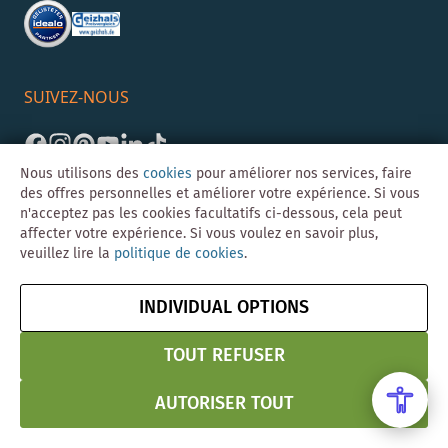
SUIVEZ-NOUS
Nous utilisons des
cookies
pour améliorer nos services, faire
des offres personnelles et améliorer votre expérience. Si vous
n'acceptez pas les cookies facultatifs ci-dessous, cela peut
affecter votre expérience. Si vous voulez en savoir plus,
veuillez lire la
politique de cookies
.
©Skybad 2026 Consulting, Design und Programmierung durch die
Magento-Agentur
Y1 Digital AG
INDIVIDUAL OPTIONS
Mentions
CGV
Confidentialité
Résilier le contrat
légales
& Sécurité
TOUT REFUSER
AUTORISER TOUT