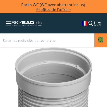
Packs WC (WC avec abattant inclus).
Profitez de l'offre >
(
)
Skip
to
the
end
of
the
images
gallery