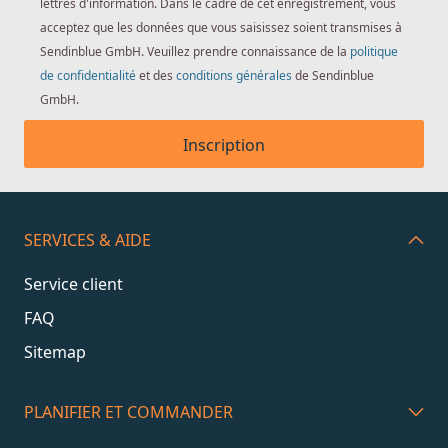
lettres d'information. Dans le cadre de cet enregistrement, vous
acceptez que les données que vous saisissez soient transmises à
Sendinblue GmbH. Veuillez prendre connaissance de la
politique
de confidentialité
et des
conditions générales
de Sendinblue
GmbH.
Inscription
SERVICES & AIDE
Service client
FAQ
Sitemap
PLANIFIER ET COMMANDER