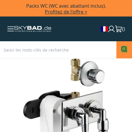
Packs WC (WC avec abattant inclus).
Profitez de l'offre >
(
)
Skip
to
the
end
of
the
images
gallery