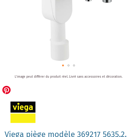
Skip
L'image peut différer du produit réel.
Livré sans accessoires et décoration.
to
the
beginning
of
the
images
gallery
Viega piège modèle 369217 5635,2,