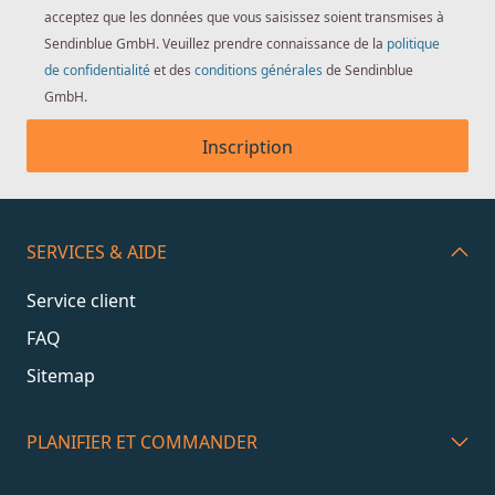
acceptez que les données que vous saisissez soient transmises à
Sendinblue GmbH. Veuillez prendre connaissance de la
politique
de confidentialité
et des
conditions générales
de Sendinblue
GmbH.
Inscription
SERVICES & AIDE
Service client
FAQ
Sitemap
PLANIFIER ET COMMANDER