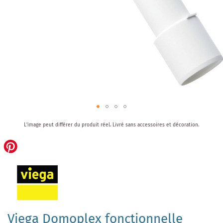
Skip
L'image peut différer du produit réel.
Livré sans accessoires et décoration.
to
the
beginning
of
the
images
gallery
Viega Domoplex fonctionnelle