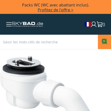
Packs WC (WC avec abattant inclus).
Profitez de l'offre >
(
)
Skip
to
the
end
of
the
images
gallery