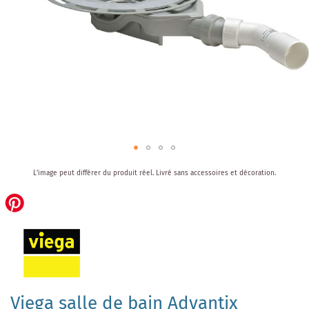
Skip
L'image peut différer du produit réel.
Livré sans accessoires et décoration.
to
the
beginning
of
the
images
gallery
Viega salle de bain Advantix