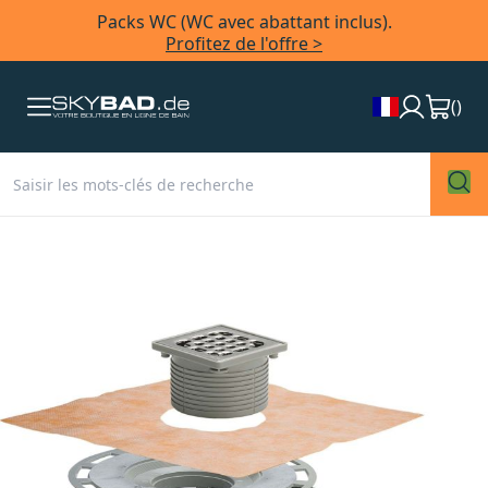
Packs WC (WC avec abattant inclus).
Profitez de l'offre >
(
)
Skip
to
the
end
of
the
images
gallery