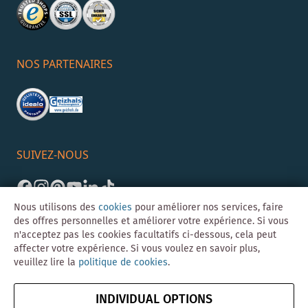
NOS PARTENAIRES
SUIVEZ-NOUS
Nous utilisons des
cookies
pour améliorer nos services, faire
des offres personnelles et améliorer votre expérience. Si vous
n'acceptez pas les cookies facultatifs ci-dessous, cela peut
affecter votre expérience. Si vous voulez en savoir plus,
veuillez lire la
politique de cookies
.
©Skybad 2026 Consulting, Design und Programmierung durch die
Magento-Agentur
Y1 Digital AG
INDIVIDUAL OPTIONS