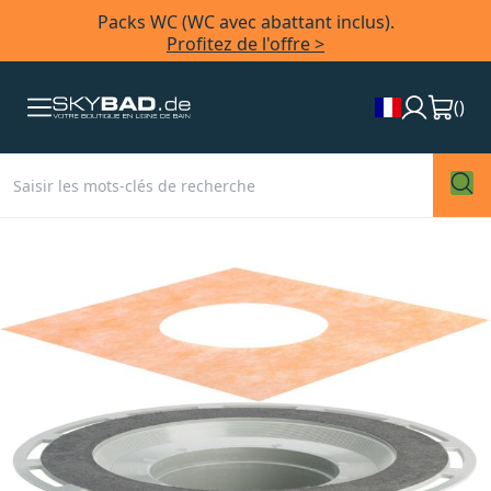
Packs WC (WC avec abattant inclus).
Profitez de l'offre >
(
)
Skip
to
the
end
of
the
images
gallery