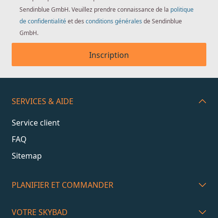
Sendinblue GmbH. Veuillez prendre connaissance de la
politique
de confidentialité
et des
conditions générales
de Sendinblue
GmbH.
Inscription
SERVICES & AIDE
Service client
FAQ
Sitemap
PLANIFIER ET COMMANDER
VOTRE SKYBAD