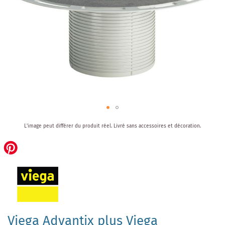
Skip
L'image peut différer du produit réel.
Livré sans accessoires et décoration.
to
the
beginning
of
the
images
gallery
Viega Advantix plus Viega