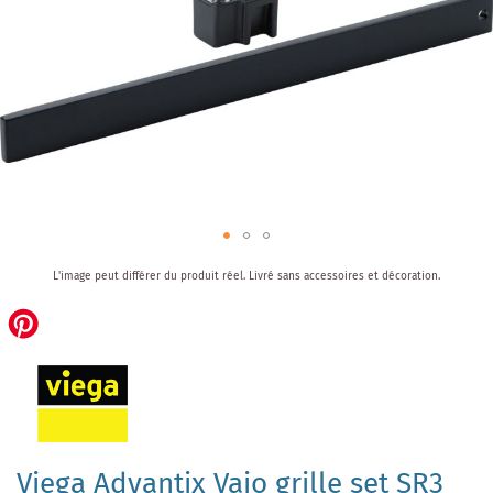
Skip
L'image peut différer du produit réel.
Livré sans accessoires et décoration.
to
the
beginning
of
the
images
gallery
Viega Advantix Vaio grille set SR3