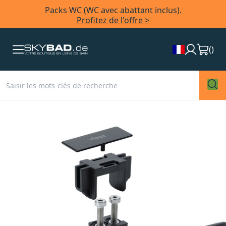
Packs WC (WC avec abattant inclus).
Profitez de l'offre >
(
)
Skip
to
the
end
of
the
images
gallery