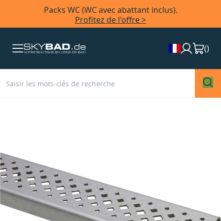
Packs WC (WC avec abattant inclus).
Profitez de l'offre >
(
)
Skip
to
the
end
of
the
images
gallery