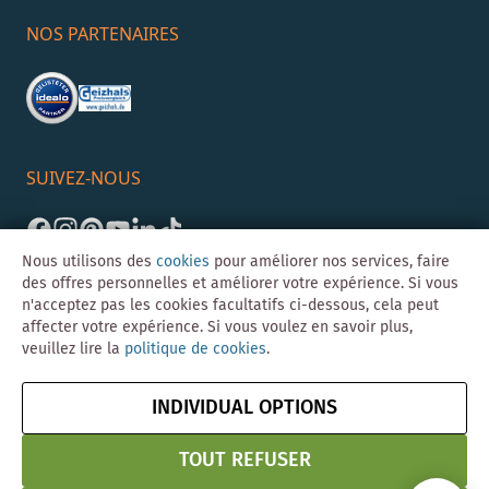
NOS PARTENAIRES
SUIVEZ-NOUS
Nous utilisons des
cookies
pour améliorer nos services, faire
des offres personnelles et améliorer votre expérience. Si vous
n'acceptez pas les cookies facultatifs ci-dessous, cela peut
affecter votre expérience. Si vous voulez en savoir plus,
veuillez lire la
politique de cookies
.
©Skybad 2026 Consulting, Design und Programmierung durch die
Magento-Agentur
Y1 Digital AG
INDIVIDUAL OPTIONS
Mentions
CGV
Confidentialité
Résilier le contrat
légales
& Sécurité
TOUT REFUSER