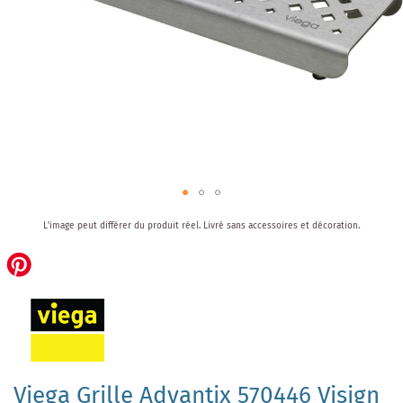
Skip
L'image peut différer du produit réel.
Livré sans accessoires et décoration.
to
the
beginning
of
the
images
gallery
Viega Grille Advantix 570446 Visign