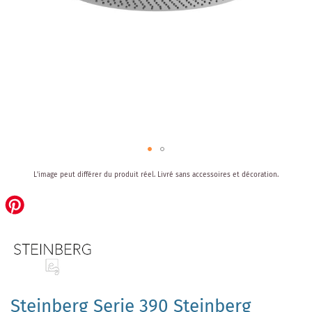
Skip
L'image peut différer du produit réel.
Livré sans accessoires et décoration.
to
the
beginning
of
the
images
gallery
Steinberg Serie 390 Steinberg