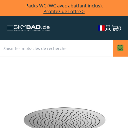
Packs WC (WC avec abattant inclus).
Profitez de l'offre >
(
)
Skip
to
the
end
of
the
images
gallery