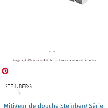
Skip
L'image peut différer du produit réel.
Livré sans accessoires et décoration.
to
the
beginning
of
the
images
gallery
Mitigeur de douche Steinberg Série