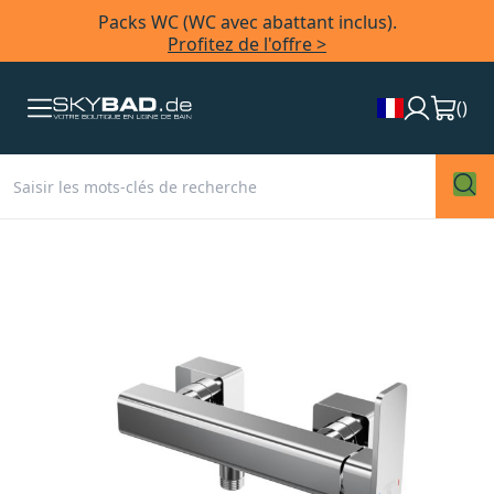
Packs WC (WC avec abattant inclus).
Profitez de l'offre >
(
)
Skip
to
the
end
of
the
images
gallery