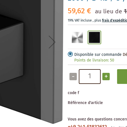
59,62 €
1
au lieu de
19% VAT incluse
,
plus
frais d'expéditi
Disponible sur commande
Dé
Points de livraison:
50
-
+
code f
Référence d'article
Vous avez des questions concern