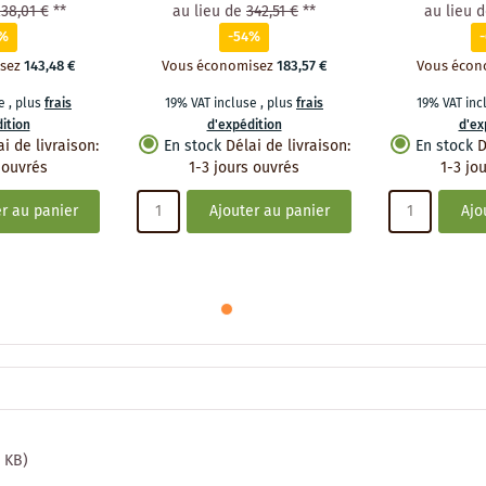
38,01 €
**
au lieu de
342,51 €
**
au lieu 
0%
-54%
sez
143,48 €
Vous économisez
183,57 €
Vous écon
se
,
plus
frais
19% VAT incluse
,
plus
frais
19% VAT in
ition
d'expédition
d'ex
ai de livraison
:
En stock
Délai de livraison
:
En stock
D
 ouvrés
1-3 jours ouvrés
1-3 jo
r au panier
Ajouter au panier
Ajo
8 KB)