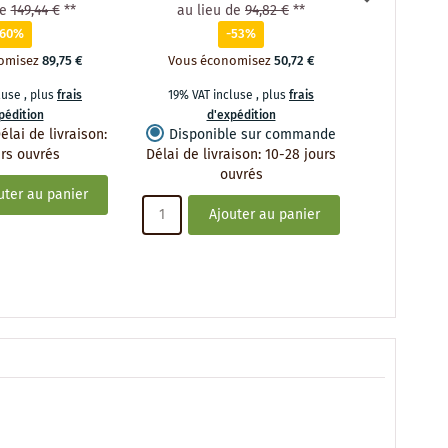
de
149,44 €
**
au lieu de
94,82 €
**
au lie
-60%
-53%
omisez
89,75 €
Vous économisez
50,72 €
Vous éc
cluse
,
plus
frais
19% VAT incluse
,
plus
frais
19% VAT 
pédition
d'expédition
d
élai de livraison
:
Disponible sur commande
Dispon
urs ouvrés
Délai de livraison
:
10-28 jours
Délai de li
ouvrés
uter au panier
Ajouter au panier
A