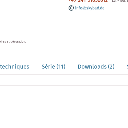
+49 241-51832612
Lu. - Jeu.
info@skybad.de
oires et décoration.
techniques
Série
(11)
Downloads (2)