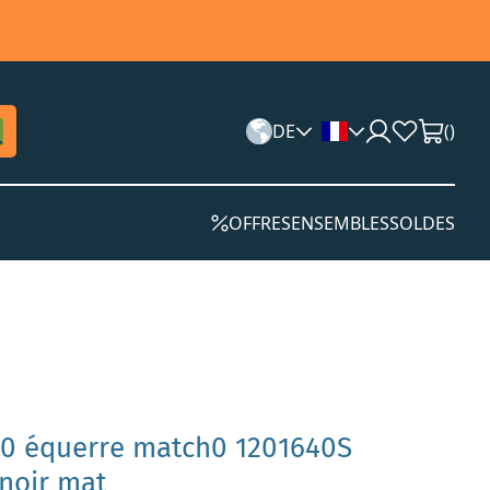
DE
(
)
OFFRES
ENSEMBLES
SOLDES
120 équerre match0 1201640S
 noir mat