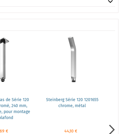
as de Série 120
Steinberg Série 120 1201655
Steinberg
hromé, 240 mm,
chrome, métal
design
e, pour montage
plafond
,69 €
44,10 €