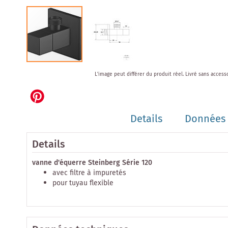
Skip
L'image peut différer du produit réel.
Livré sans access
to
the
beginning
of
Details
Données 
the
images
gallery
Details
vanne d'équerre Steinberg Série 120
avec filtre à impuretés
pour tuyau flexible