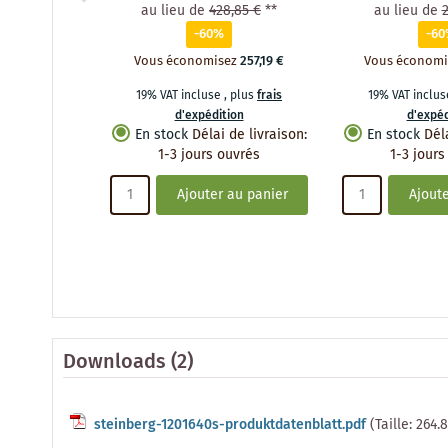
au lieu de
428,85 €
**
au lieu de
2
-60%
-6
Vous économisez
257,19 €
Vous économi
19% VAT incluse
,
plus
frais
19% VAT inclu
d'expédition
d'expéd
En stock
Délai de livraison
:
En stock
Dél
1-3 jours ouvrés
1-3 jours
Ajouter au panier
Ajoute
Downloads (2)
steinberg-1201640s-produktdatenblatt.pdf
(Taille: 264.