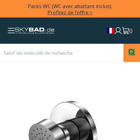
Packs WC (WC avec abattant inclus).
Profitez de l'offre >
(
)
Skip
to
the
end
of
the
images
gallery