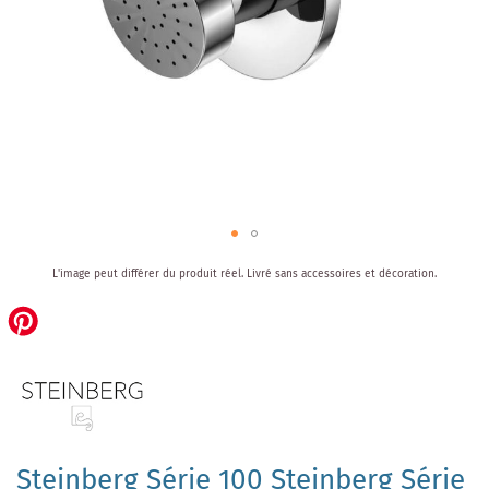
Skip
L'image peut différer du produit réel.
Livré sans accessoires et décoration.
to
the
beginning
of
the
images
gallery
Steinberg Série 100 Steinberg Série