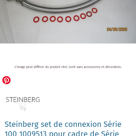
Skip
L'image peut différer du produit réel.
Livré sans accessoires et décoration.
to
the
beginning
of
the
images
gallery
Steinberg set de connexion Série
100 1009513 pour cadre de Série