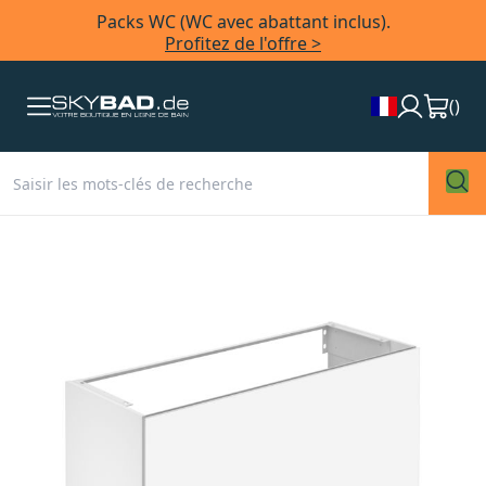
Packs WC (WC avec abattant inclus).
Profitez de l'offre >
(
)
Skip
to
the
end
of
the
images
gallery