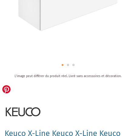
Skip
L'image peut différer du produit réel.
Livré sans accessoires et décoration.
to
the
beginning
of
the
images
gallery
Keuco X-Line Keuco X-Line Keuco