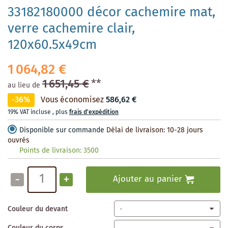
33182180000 décor cachemire mat,
verre cachemire clair,
120x60.5x49cm
1 064,82 €
1 651,45 €
**
au lieu de
-36%
Vous économisez
586,62 €
19% VAT incluse
,
plus
frais d'expédition
Disponible sur commande
Délai de livraison: 10-28 jours
ouvrés
Points de livraison:
3500
-
+
Ajouter au panier
Couleur du devant